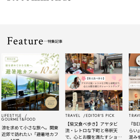
Feature
特集記事
IFESTYLE
TRAVEL
EDITOR'S PICK
TRAVEL
OURMET&FOOD
【柴又食べ歩き】アヤタビ
『BERT
涼を求めて小さな旅へ。関東
流・レトロな下町と帝釈天
らい』
近郊で訪れたい「避暑地カフ
で、心とお腹を満たすショー
混みを