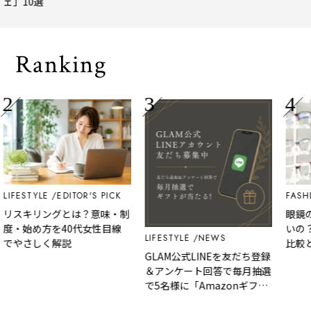
」10選
トトリップ
風、淹
される
Ranking
IFESTYLE
EDITOR'S PICK
FASHIO
リスキリングとは？意味・制
眼鏡のZo
・始め方を40代女性目線
いの？
LIFESTYLE
NEWS
でやさしく解説
比較と
GLAM公式LINEを友だち登録
＆アンケート回答で毎月抽選
で5名様に「Amazonギフト
カード」など、好きな商品を