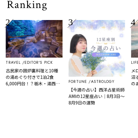
Ranking
TRAVEL
EDITOR'S PICK
LIFE
古民家の囲炉裏料理と10種
メロ
の湯めぐり付きで1泊2食
沼る
FORTUNE
ASTROLOGY
6,000円台！？栃木・湯西川
のあ
【今週の占い】西洋占星術師
温泉『桓武平氏ゆかりの宿
AMIの12星座占い｜8月3日～
揚羽』で叶う秘境ステイ
8月9日の運勢