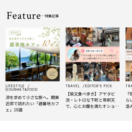
Feature
特集記事
LIFESTYLE
TRAVEL
EDITOR'S PICK
TRAV
GOURMET&FOOD
【柴又食べ歩き】アヤタビ
『BE
涼を求めて小さな旅へ。関東
流・レトロな下町と帝釈天
らい
近郊で訪れたい「避暑地カフ
で、心とお腹を満たすショー
混み
ェ」10選
トトリップ
風、
され