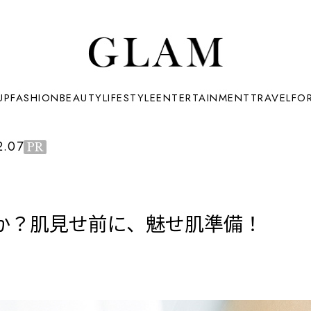
UP
FASHION
BEAUTY
LIFESTYLE
ENTERTAINMENT
TRAVEL
FO
2.07
PR
か？肌見せ前に、魅せ肌準備！