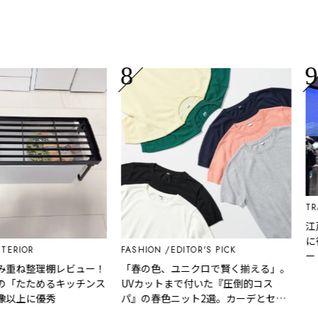
TRAVEL
江戸東京
に行って
R
FASHION
EDITOR'S PICK
ート
整理棚レビュー！
「春の色、ユニクロで賢く揃える」。
ためるキッチンス
UVカットまで付いた『圧倒的コス
に優秀
パ』の春色ニット2選。カーデとセー
ター、どっちが買い？