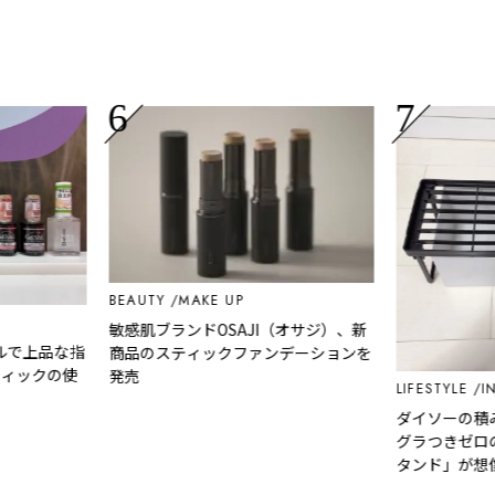
BEAUTY
MAKE UP
敏感肌ブランドOSAJI（オサジ）、新
品な指
商品のスティックファンデーションを
の使
発売
LIFESTYLE
INTERIO
ダイソーの積み重ね
グラつきゼロの「た
タンド」が想像以上