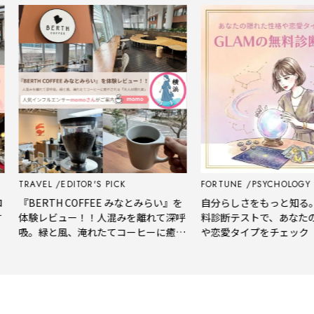
AVEL
EDITOR'S PICK
FORTUNE
PSYCHOLOGY TEST
BERTH COFFEE みなとみらい』を
自分らしさをもっと知る。GLA
験レビュー！！人混みを離れて深呼
料診断テストで、あなたの隠れ
。緑と風、淹れたてコーヒーに癒や
や恋愛タイプをチェック
れる「大人の隠れ家」