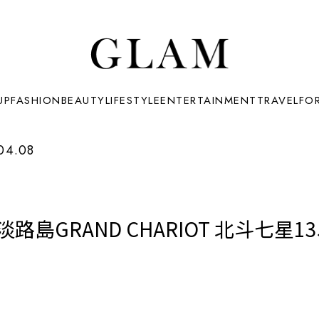
UP
FASHION
BEAUTY
LIFESTYLE
ENTERTAINMENT
TRAVEL
FO
04.08
島GRAND CHARIOT 北斗七星