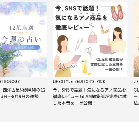
OGY
LIFESTYLE
EDITOR'S PICK
LIFESTYL
星術師AMIの12
今、SNSで話題！気になるアノ商品を
GLAM
8月9日の運勢
徹底レビュー GLAM編集部が実際に試
ー」スキ
した本音を一挙公開！
私たちの