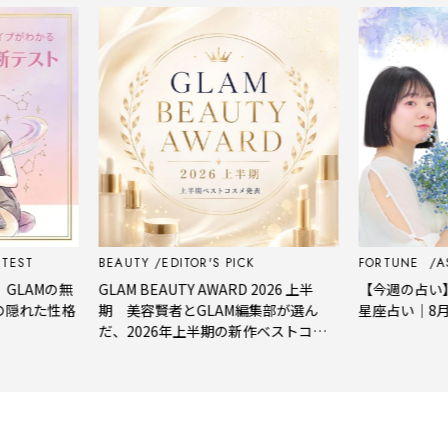
BEAUTY
EDITOR'S PICK
FORTUNE
ASTROL
Mの無
GLAM BEAUTY AWARD 2026 上半
【今週の占い】西洋占
た性格
期 美容賢者とGLAM編集部が選ん
星座占い｜8月3日～
だ、2026年上半期の新作ベストコス
メ。