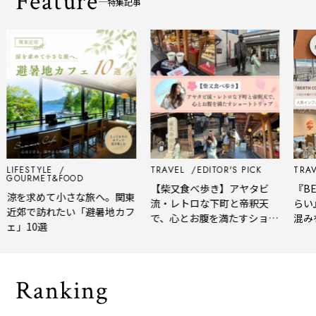
Feature
特集記事
IFESTYLE
TRAVEL
EDITOR'S PICK
TRAVEL
OURMET&FOOD
【柴又食べ歩き】アヤタビ
『BERT
涼を求めて小さな旅へ。関東
流・レトロな下町と帝釈天
らい』
近郊で訪れたい「避暑地カフ
で、心とお腹を満たすショー
混みを
」10選
トトリップ
風、淹
される
Ranking