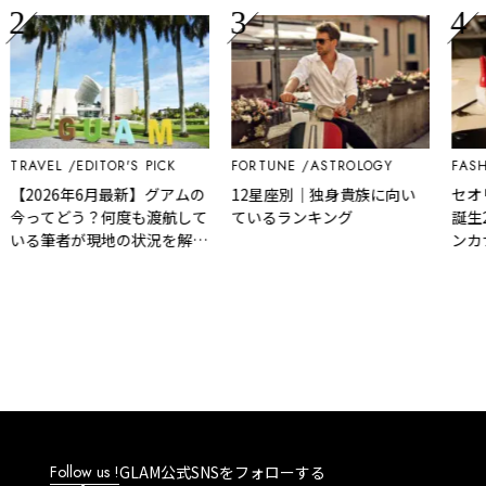
RAVEL
EDITOR'S PICK
FORTUNE
ASTROLOGY
FASHIO
【2026年6月最新】グアムの
12星座別｜独身貴族に向い
セオリ
今ってどう？何度も渡航して
ているランキング
誕生20
いる筆者が現地の状況を解
ンカナ
説！
したバッ
売
Follow us !
GLAM公式SNSをフォローする