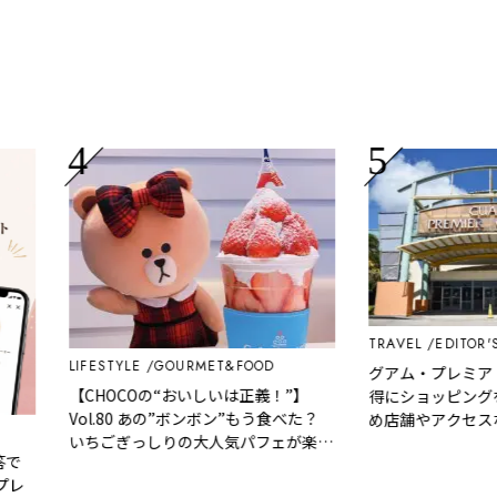
TRAVEL
EDITOR'S P
LIFESTYLE
GOURMET&FOOD
グアム・プレミア・
【CHOCOの“おいしいは正義！”】
得にショッピングを
Vol.80 あの”ボンボン”もう食べた？
め店舗やアクセスな
いちごぎっしりの大人気パフェが楽し
める期間限定スポット「カフェ ド パ
リ」