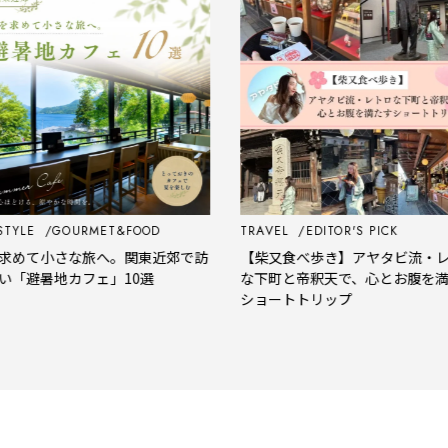
YLE
GOURMET&FOOD
TRAVEL
EDITOR'S PICK
めて小さな旅へ。関東近郊で訪
【柴又食べ歩き】アヤタビ流・レト
「避暑地カフェ」10選
な下町と帝釈天で、心とお腹を満た
ショートトリップ