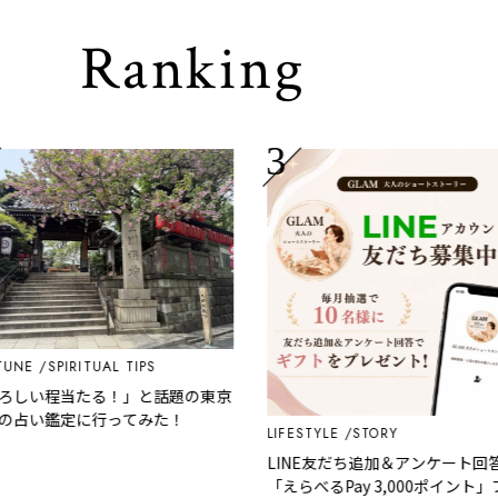
Ranking
E
SPIRITUAL TIPS
しい程当たる！」と話題の東京
占い鑑定に行ってみた！
LIFESTYLE
STORY
LINE友だち追加＆アンケート回答で
「えらべるPay 3,000ポイント」プレ