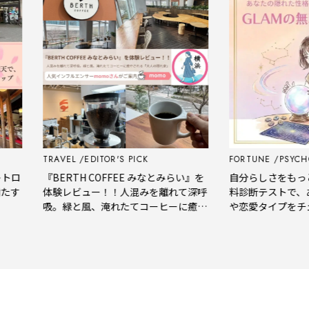
TRAVEL
EDITOR'S PICK
FORTUNE
PSYCHOLO
ロ
『BERTH COFFEE みなとみらい』を
自分らしさをもっと知
す
体験レビュー！！人混みを離れて深呼
料診断テストで、あ
吸。緑と風、淹れたてコーヒーに癒や
や恋愛タイプをチェ
される「大人の隠れ家」