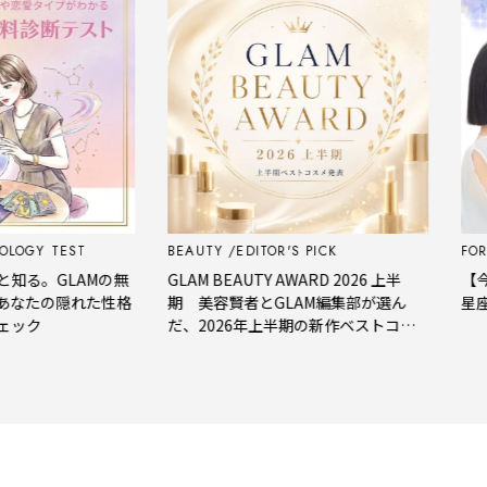
GY TEST
BEAUTY
EDITOR'S PICK
FORT
る。GLAMの無
GLAM BEAUTY AWARD 2026 上半
【今週
なたの隠れた性格
期 美容賢者とGLAM編集部が選ん
星座占
ック
だ、2026年上半期の新作ベストコス
メ。