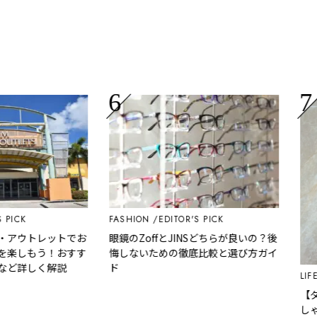
ICK
FASHION
EDITOR'S PICK
アウトレットでお
眼鏡のZoffとJINSどちらが良いの？後
楽しもう！おすす
悔しないための徹底比較と選び方ガイ
ど詳しく解説
ド
LIFEST
【ダイ
しゃれ