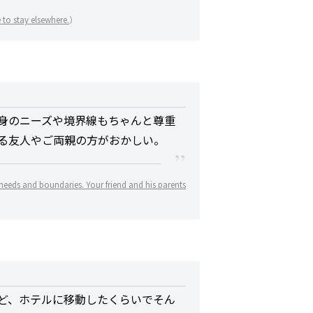
 to stay elsewhere.
）
身のニーズや境界線もちゃんと尊重
る友人やご両親の方がおかしい。
needs and boundaries. Your friend and his parents
ど、ホテルに移動したくらいでそん