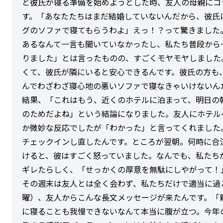
と彼氏が寝る準備を始めようとした時、友人の母親にコ
す。「あなたたちはまだ結婚していないんだから、彼氏
グのソファで寝てもらうわよ」えっ！？って驚きました
あるなんて一言も聞いていなかったし、私たち普段から
りました」とは言ったものの、すごくモヤモヤしました
くて、彼氏が隣にいると安心できるんです。彼氏の方も
んでわざわざ寝心地の悪いソファで寝なきゃいけないん
結果、「これはもう、近くのホテルに泊まって、明日の
のためだよね」という結論になりました。友人にホテル
か微妙な反応でしたが「わかった」と言ってくれました
チェックインし直したんです。ところが翌朝。何時に合
けると、彼はすごく怒っていました。なんでも、私たち
ギレたらしく、「せっかくの厚意を無駄にしやがって！
その週末は友人とは全く会わず、私たちだけで適当に過
曜）、友人からこんな長文メッセージが来たんです。「
に寝ることも我慢できないなんて本当に腹が立つ。今年