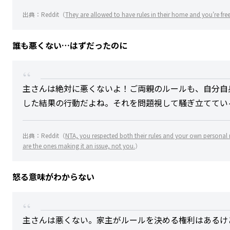
出典：Reddit（
They are allowed to have rules in their home and you’re free
誰も悪くない…はずだったのに
主さんは絶対に悪くないよ！ご両親のルールも、自分自
した結果の行動だよね。それを問題視して騒ぎ立ててい
出典：Reddit（
NTA, you respected both their rules and your own personal 
are the ones making it an issue, not you.
）
怒る意味がわからない
主さんは悪くない。家主がルールを決める権利はあるけ