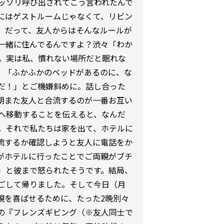
ッソリ呼び出されてこう言われたんで
にはゲストルームじゃなくて、リビン
。だって、友人からはそんなルールが
一緒に住んでるんですよ？渋々「わか
。実は私、慣れない場所だと眠れな
、「ふかふかのベッドがあるのに、な
だ！」とご機嫌斜めに。話し合った
朝また友人と合流するのが一番お互い
へ移動することを伝えると、なんだ
。それで私たちは家を出て、ホテルに
流するか確認しようと友人に電話をか
がホテルに行ったことでご両親がブチ
」と彼まで怒られたそうです。結局、
ごして帰りました。そして今日（月
親を喜ばせるために、たった2晩別々
の『フレンズギビング（※友人同士で