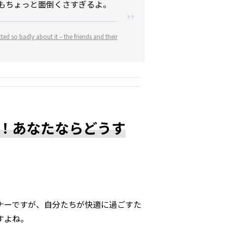
もちょっと面倒くさすぎるよ。
cted so badly about it – the friends and their
！あなたならどうす
ナーですが、自分たちが快適に過ごすた
すよね。