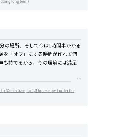
f doing long term
）
0分の場所、そして今は1時間半かかる
頭を「オフ」にする時間が作れて個
車も持てるから、今の環境には満足
o 30 min train, to 1,5 hours now. I prefer the