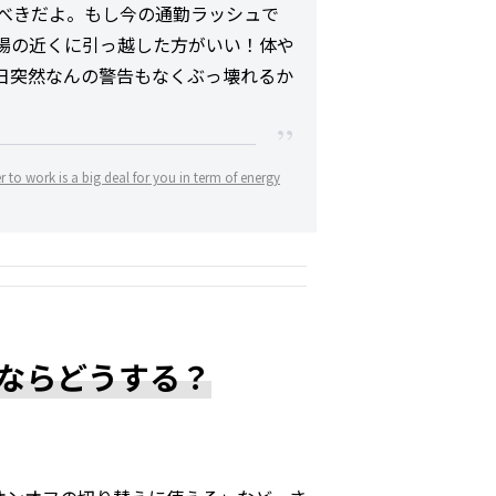
べきだよ。もし今の通勤ラッシュで
場の近くに引っ越した方がいい！体や
日突然なんの警告もなくぶっ壊れるか
r to work is a big deal for you in term of energy
ならどうする？