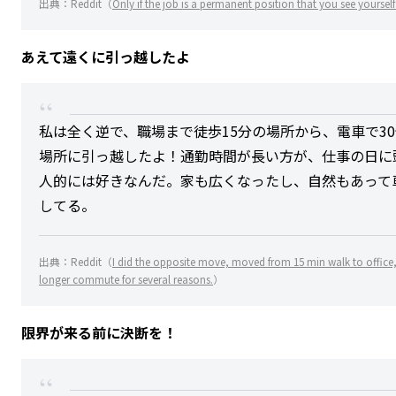
出典：Reddit（
Only if the job is a permanent position that you see yoursel
あえて遠くに引っ越したよ
私は全く逆で、職場まで徒歩15分の場所から、電車で3
場所に引っ越したよ！通勤時間が長い方が、仕事の日に
人的には好きなんだ。家も広くなったし、自然もあって
してる。
出典：Reddit（
I did the opposite move, moved from 15 min walk to office, t
longer commute for several reasons.
）
限界が来る前に決断を！