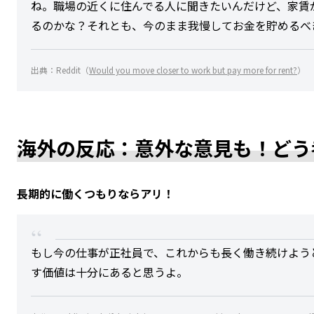
ね。職場の近くに住んでる人に聞きたいんだけど、家賃
るのかな？それとも、今のまま我慢してお金を貯めるべ
出典：Reddit（
Would you move closer to work but pay more for rent?
）
海外の反応：意外な意見も！どう
長期的に働くつもりならアリ！
もし今の仕事が正社員で、これからも長く働き続けよう
す価値は十分にあると思うよ。