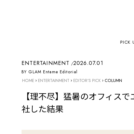
PICK 
ENTERTAINMENT
2026.07.01
BY GLAM Entame Editorial
›
›
›
HOME
ENTERTAINMENT
EDITOR'S PICK
COLUMN
【理不尽】猛暑のオフィスで
社した結果