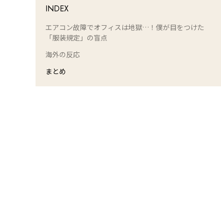
INDEX
エアコン故障でオフィスは地獄…！僕が目をつけた
「服装規定」の盲点
海外の反応
まとめ
L
o
/
U
a
n
d
m
e
u
d
t
:
e
1
0
0
.
0
0
%