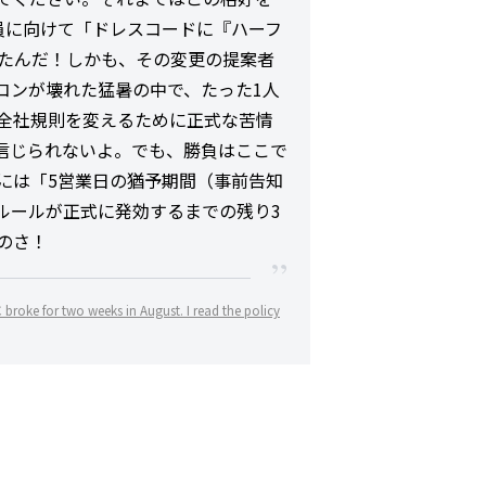
員に向けて「ドレスコードに『ハーフ
たんだ！しかも、その変更の提案者
コンが壊れた猛暑の中で、たった1人
全社規則を変えるために正式な苦情
信じられないよ。でも、勝負はここで
には「5営業日の猶予期間（事前告知
ルールが正式に発効するまでの残り3
のさ！
roke for two weeks in August. I read the policy