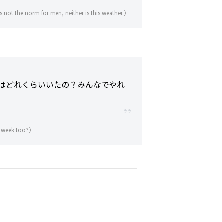
t’s not the norm for men, neither is this weather.
）
はどれくらいいたの？みんなでやれ
 week too?
）