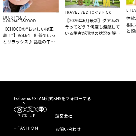
LIFEST
TRAVEL
EDITOR'S PICK
LIFESTYLE
性欲が
【2026年6月最新】グアムの
GOURMET&FOOD
相にあ
今ってどう？何度も渡航して
【CHOCOの“おいしいは正
と傾向
いる筆者が現地の状況を解
義！”】Vol.64 紅茶でほっ
説！
とリラックス♪ 話題の午後
ティーカフェ
「Milk.Black.Lemon. By
GOGO NO KOCHA」
Follow us !
GLAM公式SNSをフォローする
PICK UP
運営会社
FASHION
お問い合わせ