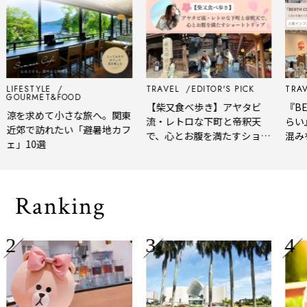
LIFESTYLE
TRAVEL
EDITOR'S PICK
TRAVE
GOURMET&FOOD
【柴又食べ歩き】アヤタビ
『BER
涼を求めて小さな旅へ。関東
流・レトロな下町と帝釈天
らい』
近郊で訪れたい「避暑地カフ
で、心とお腹を満たすショー
混みを
ェ」10選
トトリップ
風、淹
される
Ranking