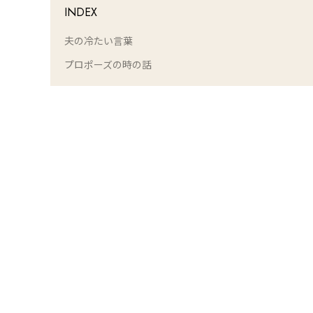
INDEX
夫の冷たい言葉
プロポーズの時の話
L
o
/
U
a
n
d
m
e
u
d
t
:
e
1
0
0
.
0
0
%