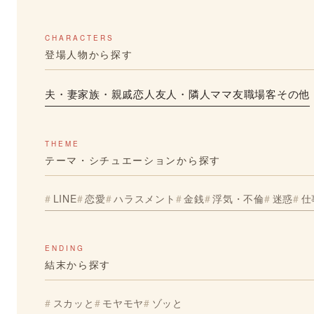
CHARACTERS
登場人物から探す
夫・妻
家族・親戚
恋人
友人・隣人
ママ友
職場
客
その他
THEME
テーマ・シチュエーションから探す
LINE
恋愛
ハラスメント
金銭
浮気・不倫
迷惑
仕
ENDING
結末から探す
スカッと
モヤモヤ
ゾッと