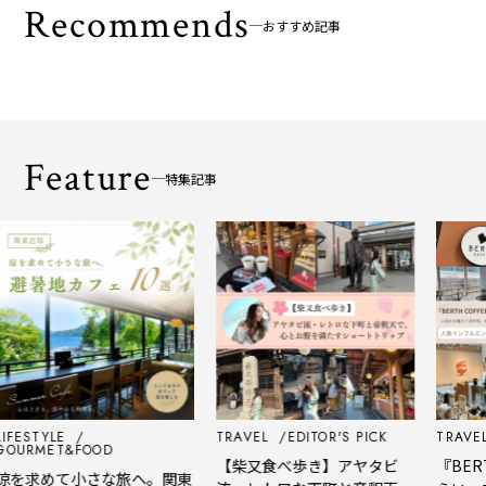
Recommends
おすすめ記事
Feature
特集記事
FESTYLE
TRAVEL
EDITOR'S PICK
TRAVEL
URMET&FOOD
【柴又食べ歩き】アヤタビ
『BERTH
を求めて小さな旅へ。関東