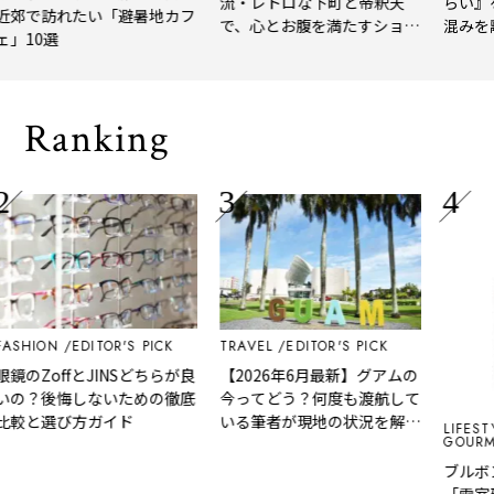
流・レトロな下町と帝釈天
らい』を
郊で訪れたい「避暑地カフ
で、心とお腹を満たすショー
混みを離
」10選
トトリップ
風、淹れ
される「
Ranking
SHION
EDITOR'S PICK
TRAVEL
EDITOR'S PICK
のZoffとJINSどちらが良
【2026年6月最新】グアムの
の？後悔しないための徹底
今ってどう？何度も渡航して
較と選び方ガイド
いる筆者が現地の状況を解
LIFESTYL
GOURMET
説！
ブルボン