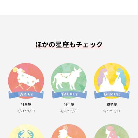
ほかの星座もチェック
牡羊座
牡牛座
双子座
3/21～4/19
4/20～5/20
5/21～6/21