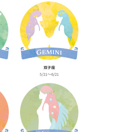
双子座
5/21～6/21