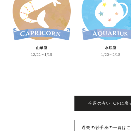
山羊座
水瓶座
12/22～1/19
1/20～2/18
今週の占いTOPに戻
過去の射手座の一覧は