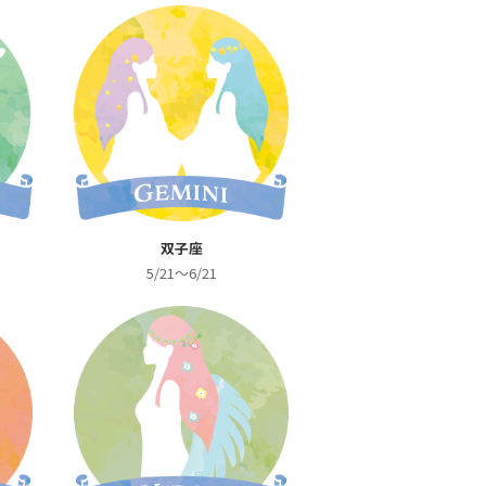
双子座
5/21～6/21