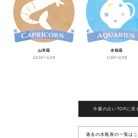
山羊座
水瓶座
12/22～1/19
1/20～2/18
今週の占いTOPに戻
過去の水瓶座の一覧は