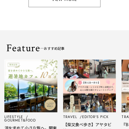
Feature
おすすめ記事
LIFESTYLE
TRAVEL
EDITOR'S PICK
TRAV
GOURMET&FOOD
【柴又食べ歩き】アヤタビ
『BE
涼を求めて小さな旅へ。関東