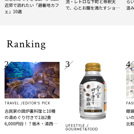
流・レトロな下町と帝釈天
らい
近郊で訪れたい「避暑地カフ
で、心とお腹を満たすショー
混み
ェ」10選
トトリップ
風、
され
Ranking
TRAVEL
EDITOR'S PICK
FASH
古民家の囲炉裏料理と10種
眼鏡の
の湯めぐり付きで1泊2食
いの
6,000円台！？栃木・湯西川
比較
LIFESTYLE
GOURMET&FOOD
温泉『桓武平氏ゆかりの宿