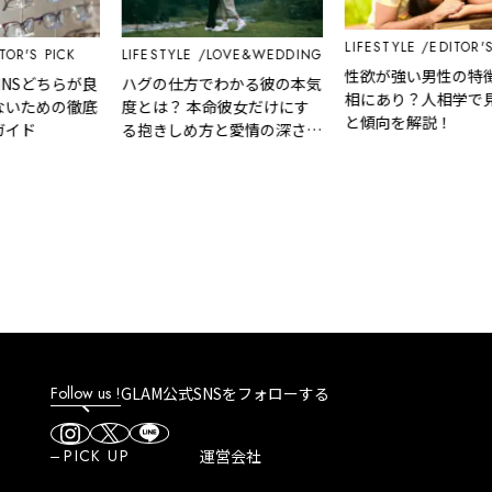
LIFESTYLE
EDITOR'S P
R'S PICK
LIFESTYLE
LOVE&WEDDING
性欲が強い男性の特徴
NSどちらが良
ハグの仕方でわかる彼の本気
相にあり？人相学で見
いための徹底
度とは？ 本命彼女だけにす
と傾向を解説！
イド
る抱きしめ方と愛情の深さ診
断
Follow us !
GLAM公式SNSをフォローする
PICK UP
運営会社