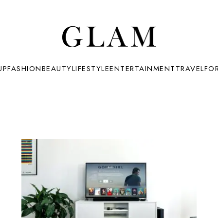
UP
FASHION
BEAUTY
LIFESTYLE
ENTERTAINMENT
TRAVEL
FO