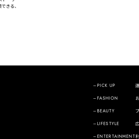
きる、
PICK UP
FASHION
BEAUTY
LIFESTYLE
ENTERTAINMENT