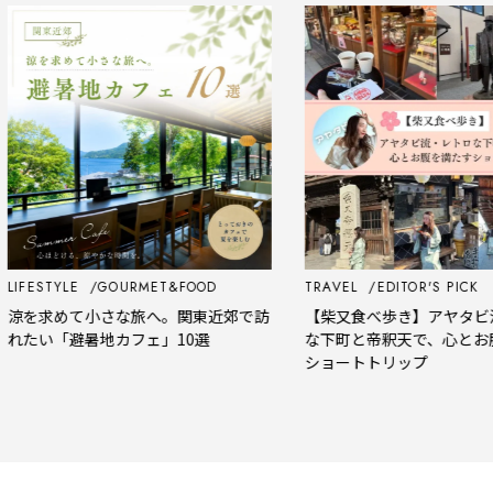
FESTYLE
GOURMET&FOOD
TRAVEL
EDITOR'S PICK
を求めて小さな旅へ。関東近郊で訪
【柴又食べ歩き】アヤタビ流
たい「避暑地カフェ」10選
な下町と帝釈天で、心とお腹を
ショートトリップ