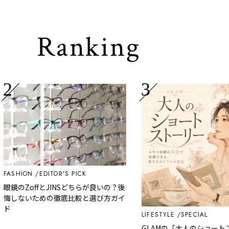
Ranking
SHION
EDITOR'S PICK
鏡のZoffとJINSどちらが良いの？後
しないための徹底比較と選び方ガイ
LIFESTYLE
SPECIAL
GLAMの「大人のショートスト