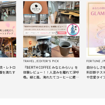
TRAVEL
EDITOR'S PICK
FORTUNE
PSY
・レトロ
『BERTH COFFEE みなとみらい』を
自分らしさをも
満たす
体験レビュー！！人混みを離れて深呼
料診断テストで
吸。緑と風、淹れたてコーヒーに癒や
や恋愛タイプを
される「大人の隠れ家」