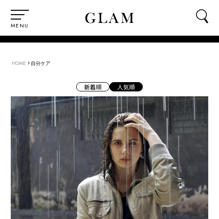
MENU
›
HOME
自分ケア
新着順
人気順