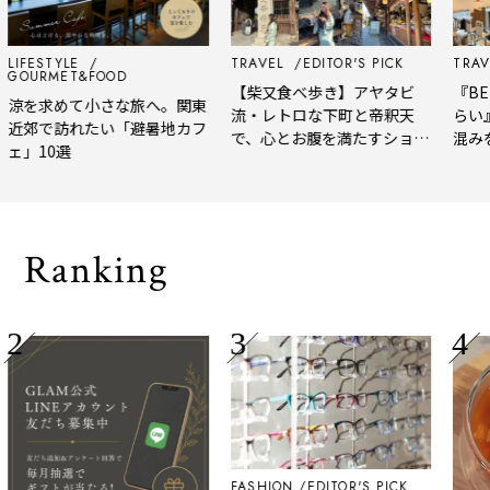
LIFESTYLE
TRAVEL
EDITOR'S PICK
TRAVE
GOURMET&FOOD
【柴又食べ歩き】アヤタビ
『BER
涼を求めて小さな旅へ。関東
流・レトロな下町と帝釈天
らい
近郊で訪れたい「避暑地カフ
で、心とお腹を満たすショー
混み
ェ」10選
トトリップ
風、
され
Ranking
FASHION
EDITOR'S PICK