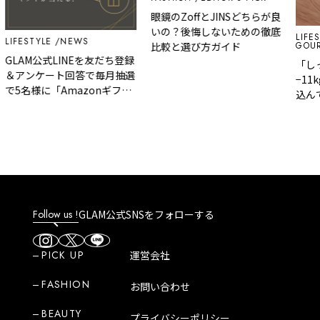
眼鏡のZoffとJINSどちらが良
いの？後悔しないための徹底
LIFES
LIFESTYLE
NEWS
GOUR
比較と選び方ガイド
GLAM公式LINEを友だち登録
「し
＆アンケート回答で毎月抽選
−11
で5名様に「Amazonギフト
込ん
カード」など、好きな商品を
ットが
選べるギフトをプレゼント！
の脂
Follow us !
GLAM公式SNSをフォローする
PICK UP
運営会社
FASHION
お問い合わせ
BEAUTY
プライバシーポリシー