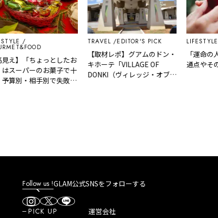
STYLE
TRAVEL
EDITOR'S PICK
LIFESTYLE
RMET&FOOD
【取材レポ】グアムのドン・
「運命の人
見え】「ちょっとしたお
キホーテ「VILLAGE OF
通点やその
はスーパーのお菓子で十
DONKI（ヴィレッジ・オブ・
予算別・相手別で失敗し
ドンキ）」はどんなところ？
気の利いた手土産リスト
魅力や人気商品など紹介！
Follow us !
GLAM公式SNSをフォローする
PICK UP
運営会社