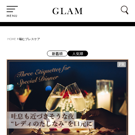
MENU
›
HOME
噛むブレスケア
新着順
人気順
PR