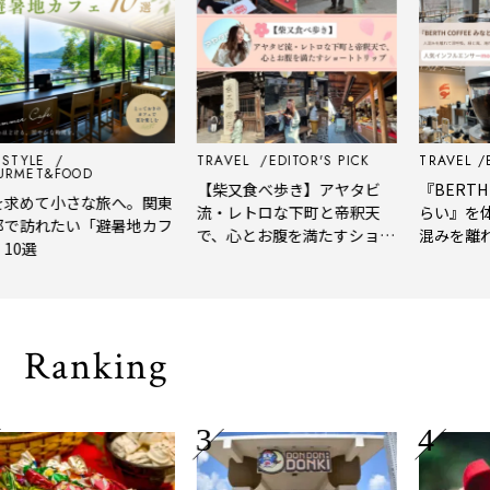
ESTYLE
TRAVEL
EDITOR'S PICK
TRAVEL
E
RMET&FOOD
【柴又食べ歩き】アヤタビ
『BERTH 
求めて小さな旅へ。関東
流・レトロな下町と帝釈天
らい』を体
で訪れたい「避暑地カフ
で、心とお腹を満たすショー
混みを離れ
10選
トトリップ
風、淹れた
される「大
Ranking