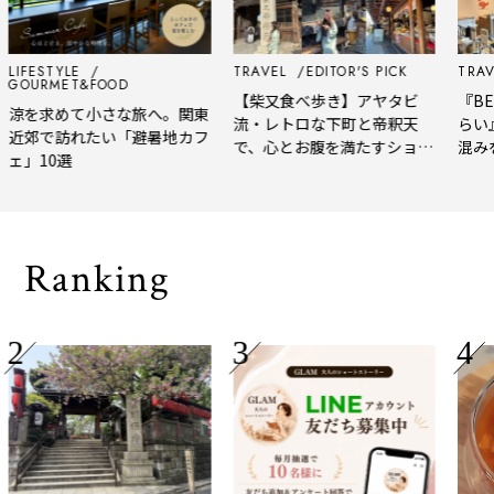
LIFESTYLE
TRAVEL
EDITOR'S PICK
TRAVE
GOURMET&FOOD
【柴又食べ歩き】アヤタビ
『BER
涼を求めて小さな旅へ。関東
流・レトロな下町と帝釈天
らい
近郊で訪れたい「避暑地カフ
で、心とお腹を満たすショー
混み
ェ」10選
トトリップ
風、
され
Ranking