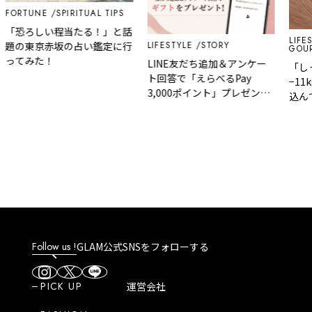
FORTUNE
SPIRITUAL TIPS
「恐ろしい程当たる！」と話
LIFES
LIFESTYLE
STORY
題の東京赤坂の占い鑑定に行
GOUR
ってみた！
LINE友だち追加＆アンケー
「し
ト回答で「えらべるPay
−11
3,000ポイント」プレゼント
込ん
｜GLAM 大人のショートスト
ット
ーリー
の脂
Follow us !
GLAM公式SNSをフォローする
PICK UP
運営会社