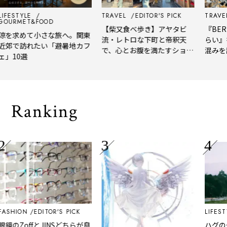
IFESTYLE
TRAVEL
EDITOR'S PICK
TRAVEL
OURMET&FOOD
【柴又食べ歩き】アヤタビ
『BERT
涼を求めて小さな旅へ。関東
流・レトロな下町と帝釈天
らい』
近郊で訪れたい「避暑地カフ
で、心とお腹を満たすショー
混みを
ェ」10選
トトリップ
風、淹
される
Ranking
ASHION
EDITOR'S PICK
LIFESTY
眼鏡のZoffとJINSどちらが良
ハグの