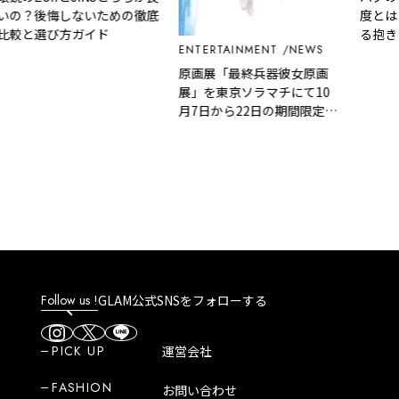
いの？後悔しないための徹底
度とは
比較と選び方ガイド
る抱き
ENTERTAINMENT
NEWS
断
原画展「最終兵器彼女原画
展」を東京ソラマチにて10
月7日から22日の期間限定で
開催！原画展の開催を記念し
て、高橋先生描き下ろしの原
画展限定イラストが登場
Follow us !
GLAM公式SNSをフォローする
PICK UP
運営会社
FASHION
お問い合わせ