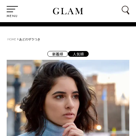
MENU
›
HOME
あどのザラつき
新着順
人気順