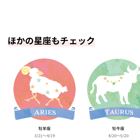
ほかの星座もチェック
牡羊座
牡牛座
3/21～4/19
4/20～5/20