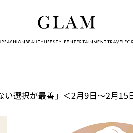
UP
FASHION
BEAUTY
LIFESTYLE
ENTERTAINMENT
TRAVEL
FO
い選択が最善」＜2月9日～2月15