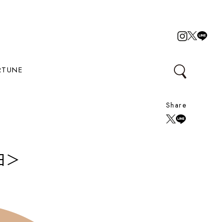
RTUNE
Share
日＞