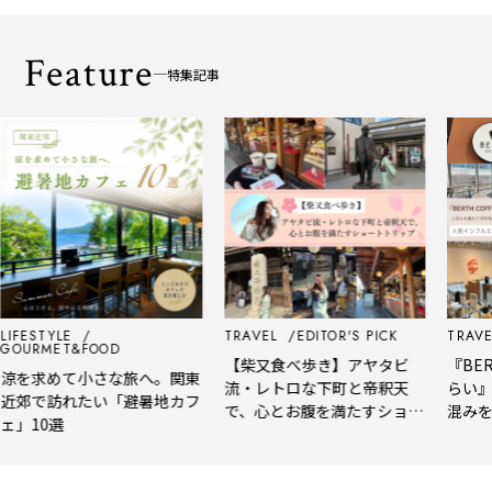
Feature
特集記事
FESTYLE
TRAVEL
EDITOR'S PICK
TRAVEL
OURMET&FOOD
【柴又食べ歩き】アヤタビ
『BERT
を求めて小さな旅へ。関東
流・レトロな下町と帝釈天
らい』を
郊で訪れたい「避暑地カフ
で、心とお腹を満たすショー
混みを離
」10選
トトリップ
風、淹れ
される「