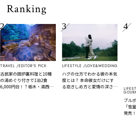
Ranking
RAVEL
EDITOR'S PICK
LIFESTYLE
LOVE&WEDDING
民家の囲炉裏料理と10種
ハグの仕方でわかる彼の本気
湯めぐり付きで1泊2食
度とは？ 本命彼女だけにす
,000円台！？栃木・湯西川
る抱きしめ方と愛情の深さ診
LIFESTY
GOURME
泉『桓武平氏ゆかりの宿
断
羽』で叶う秘境ステイ
ブルボン
「雪室研
発売！