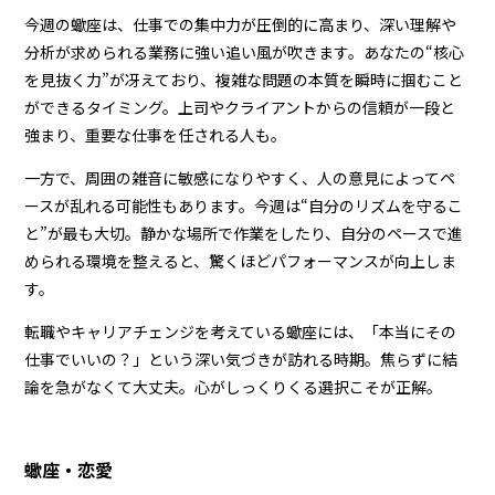
今週の蠍座は、仕事での集中力が圧倒的に高まり、深い理解や
分析が求められる業務に強い追い風が吹きます。あなたの“核心
を見抜く力”が冴えており、複雑な問題の本質を瞬時に掴むこと
ができるタイミング。上司やクライアントからの信頼が一段と
強まり、重要な仕事を任される人も。
一方で、周囲の雑音に敏感になりやすく、人の意見によってペ
ースが乱れる可能性もあります。今週は“自分のリズムを守るこ
と”が最も大切。静かな場所で作業をしたり、自分のペースで進
められる環境を整えると、驚くほどパフォーマンスが向上しま
す。
転職やキャリアチェンジを考えている蠍座には、「本当にその
仕事でいいの？」という深い気づきが訪れる時期。焦らずに結
論を急がなくて大丈夫。心がしっくりくる選択こそが正解。
蠍座・恋愛