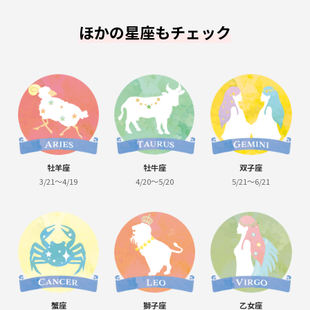
ほかの星座もチェック
牡羊座
牡牛座
双子座
3/21～4/19
4/20～5/20
5/21～6/21
蟹座
獅子座
乙女座