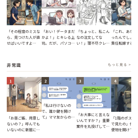
「その程度のミスな
「おい！データまだ
「ちょっと、私こん
「これ、あなた
ら、見つけた人が直
かよ！」とキレる上
なの注文してな
ったんでしょ？
せばいいですよ
司。だが、パソコン
い！」理不尽クレー
責任転嫁する上
ね？」10歳年下の後
のデスクトップ画面
マーに正論で挑んだ
だが、私が見せ
輩のリーダーに指
を見た結果【短編小
イキり後輩。先輩の
業履歴で状況が
摘。だが、返ってき
説】
助言をスルーした結
非常識
もっと見る >
た言葉にため息が止
果
まらない
1
2
3
4
「私は行けないの
で、誰か鍵を開け
「お大事にと言えな
て」ママ友からの
「お昼ご飯、用意し
「1階のポスト
いんですか？」重要
図々しいお願い。だ
ないの？」呼んでも
で見たの」他人
案件を丸投げして休
が、思いやりのない
いないのに新居にあ
便物を開けて読
む後輩。だが、SNS
行動が招いた当然の
がった義母と義妹。
いる住民。目が
で発覚した嘘と呆れ