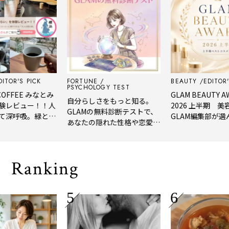
'S PICK
FORTUNE
BEAUTY
EDITOR'S PI
PSYCHOLOGY TEST
FEE みなとみ
GLAM BEAUTY AWAR
自分らしさをもっと知る。
ビュー！！人
2026 上半期 美容賢
GLAMの無料診断テストで、
呼吸。緑と
GLAM編集部が選んだ、
あなたの隠れた性格や恋愛タ
ーヒーに癒や
年上半期の新作ベスト
イプをチェック
隠れ家」
メ。
Ranking