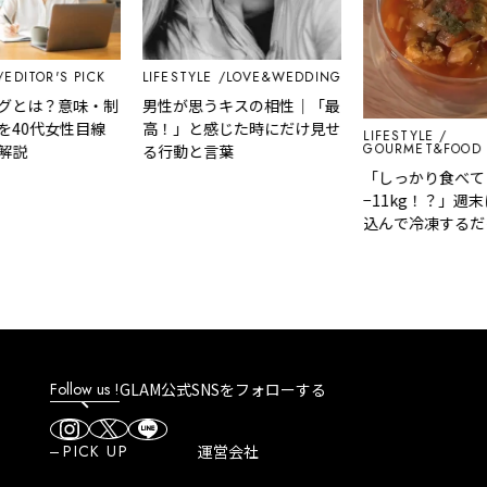
OR'S PICK
LIFESTYLE
LOVE&WEDDING
は？意味・制
男性が思うキスの相性｜「最
代女性目線
高！」と感じた時にだけ見せ
LIFESTYLE
GOURMET&FOOD
る行動と言葉
「しっかり食べて
−11kg！？」週末に切
込んで冷凍するだけ！
ットが無理なく続く『
の脂肪燃焼スープ』
Follow us !
GLAM公式SNSをフォローする
PICK UP
運営会社