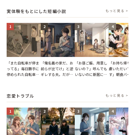
小説】
で発覚した嘘と呆れ
【短編小説】
報いとは
た結末
実体験をもとにした短編小説
もっと見る >
1
2
3
4
「また自転車が停ま
「俺名義の家だ、お
「お昼ご飯、用意し
「お持ち帰りを
ってる」毎日勝手に
前らが出てけ」と逆
ないの？」呼んでも
慮いただいてお
停められた自転車。
ギレする夫。だが、
いないのに新居にあ
す」朝食バイキ
張り紙も無視された
子供3人を連れて家
がった義母と義妹。
でパンを持ち帰
結果
を出た結果
図々しい態度に夫が
とする客。だが
怒った瞬間
タッフの一言で
恋愛トラブル
もっと見る >
が一変
1
2
3
4