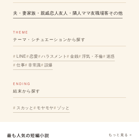
夫・妻
家族・親戚
恋人
友人・隣人
ママ友
職場
客
その他
THEME
テーマ・シチュエーションから探す
LINE
恋愛
ハラスメント
金銭
浮気・不倫
迷惑
仕事
非常識
誤爆
ENDING
結末から探す
スカッと
モヤモヤ
ゾッと
最も人気の短編小説
もっと見る >