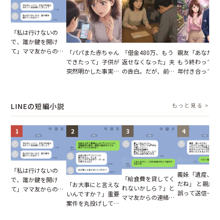
「私は行けないの
で、誰か鍵を開け
て」ママ友からの
「パパまた赤ちゃん
「借金480万、もう
親友「あなたと
図々しいお願い。だ
できたって」子供が
返せなくなった」夫
もう終わってる
が、思いやりのない
突然明かした事実。
の告白。だが、前日
年付き合ってい
行動が招いた当然の
単身赴任していた夫
までの行動に思わず
との浮気が発覚
報いとは
の裏切りに絶句
凍りついた
が、共通の友人
実を伝えた結果
LINEの短編小説
もっと見る >
1
2
3
4
「私は行けないの
義妹「遺産、楽
「給食費を貸してく
で、誰か鍵を開け
だね」 と親戚LI
「お大事にと言えな
れないかしら？」と
て」ママ友からの
誤って送信→夫
いんですか？」重要
ママ友からの連絡。
図々しいお願い。だ
はお前は…」告
案件を丸投げして休
だが、ママ友のアカ
が、思いやりのない
れた事実とは【
む後輩。だが、SNS
ウントを見ると…
行動が招いた当然の