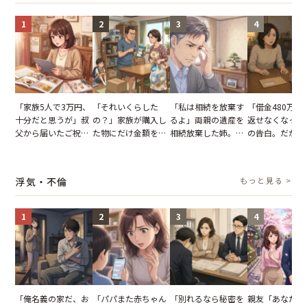
1
2
3
4
「家族5人で3万円、
「それいくらした
「私は相続を放棄す
「借金480万、
十分だと思うが」叔
の？」家族が購入し
るよ」両親の遺産を
返せなくなった
父から届いたご祝
た物にだけ金額を聞
相続放棄した姉。だ
の告白。だが、
儀。だが、夫が当日
いてくる夫。だが、
が、義兄が激昂して
までの行動に思
の席と料理を見て黙
夫の趣味のグッズを
告げた一言に言葉を
凍りついた
り込んだワケ
並べた妻が一言で黙
失った
浮気・不倫
もっと見る >
らせた瞬間
1
2
3
4
「俺名義の家だ、お
「パパまた赤ちゃん
「別れるなら秘密を
親友「あなたと