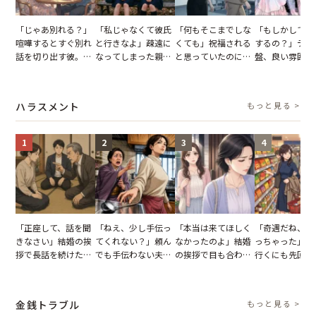
「じゃあ別れる？」
「私じゃなくて彼氏
「何もそこまでしな
「もしかして…
喧嘩するとすぐ別れ
と行きなよ」疎遠に
くても」祝福される
するの？」デー
話を切り出す彼。我
なってしまった親
と思っていたのに。
盤、良い雰囲気
慢できず、本当に別
友。卒業式の日、親
恋の成就と引き換え
の顔が近づいて
れた結果【短編小
友が墓場まで持って
に失った、親友から
瞬間、背筋が凍
説】
いくはずだった事実
の痛烈な「拒絶」
【短編小説】
ハラスメント
もっと見る >
に私は…
1
2
3
4
「正座して、話を聞
「ねえ、少し手伝っ
「本当は来てほしく
「奇遇だね、ま
きなさい」結婚の挨
てくれない？」頼ん
なかったのよ」結婚
っちゃった」ど
拶で長話を続けた義
でも手伝わない夫→
の挨拶で目も合わせ
行くにも先回り
父。話が終わる瞬間
義母の追い討ちを受
てくれない義母。帰
れる知人のこと
に感じた本音とは
け、思わず実家に帰
りの電車で涙を流し
私が家族に打ち
った正月
たワケ
た日
金銭トラブル
もっと見る >