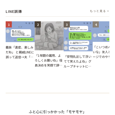
報いとは
図々しい態度に夫が
てしまった結果
た結末
怒った瞬間
LINE誤爆
もっと見る >
1
2
3
4
「こいつめんど
義妹「遺産、楽しみ
いな」友人とメ
だね」 と親戚LINEに
「1年間の雑用、よ
「安物丸出しで浮い
ージでのやり取
誤って送信→夫「実
ろしくお願いね」役
てて笑えたよね」グ
だが、独り言が
はお前は…」告げら
員決めを笑顔で辞退
ループチャットに投
ぬ悲劇を生んだ
れた事実とは【短編
したママ友。夜、送
下された悪口。余裕
編小説】
小説】
られてきたメッセー
の対応を見せたら空
ジに絶句
気が一変した話
ふと心に引っかかった「モヤモヤ」