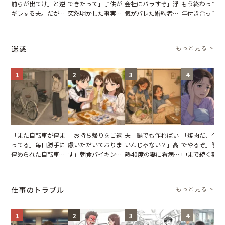
前らが出てけ」と逆
できたって」子供が
会社にバラすぞ」浮
もう終わってる
ギレする夫。だが、
突然明かした事実。
気がバレた婚約者。
年付き合ってい
子供3人を連れて家
単身赴任していた夫
だが、弁護士を連れ
との浮気が発覚
を出た結果
の裏切りに絶句
て問い詰めると、表
が、共通の友人
情が一変
実を伝えた結果
迷惑
もっと見る >
1
2
3
4
「また自転車が停ま
「お持ち帰りをご遠
夫「鍋でも作ればい
「焼肉だ、今夜
ってる」毎日勝手に
慮いただいておりま
いんじゃない？」高
でやるぞ」隣人
停められた自転車。
す」朝食バイキング
熱40度の妻に看病な
中まで続く宴会
張り紙も無視された
でパンを持ち帰ろう
し→冷蔵庫が空でも
が家が眠れず耐
結果
とする客。だが、ス
買い出しに行かせた
いた夏の夜
タッフの一言で状況
一言
仕事のトラブル
もっと見る >
が一変
1
2
3
4