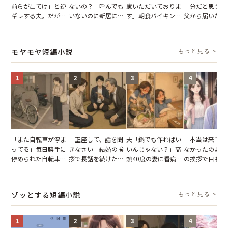
前らが出てけ」と逆
ないの？」呼んでも
慮いただいておりま
十分だと思うが
ギレする夫。だが、
いないのに新居にあ
す」朝食バイキング
父から届いたご
子供3人を連れて家
がった義母と義妹。
でパンを持ち帰ろう
儀。だが、夫が
を出た結果
図々しい態度に夫が
とする客。だが、ス
の席と料理を見
怒った瞬間
タッフの一言で状況
り込んだワケ
モヤモヤ短編小説
もっと見る >
が一変
1
2
3
4
「また自転車が停ま
「正座して、話を聞
夫「鍋でも作ればい
「本当は来てほ
ってる」毎日勝手に
きなさい」結婚の挨
いんじゃない？」高
なかったのよ」
停められた自転車。
拶で長話を続けた義
熱40度の妻に看病な
の挨拶で目も合
張り紙も無視された
父。話が終わる瞬間
し→冷蔵庫が空でも
てくれない義母
結果
に感じた本音とは
買い出しに行かせた
りの電車で涙を
一言
たワケ
ゾッとする短編小説
もっと見る >
1
2
3
4