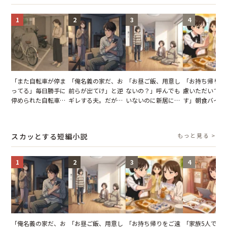
1
2
3
4
「また自転車が停ま
「俺名義の家だ、お
「お昼ご飯、用意し
「お持ち帰りを
ってる」毎日勝手に
前らが出てけ」と逆
ないの？」呼んでも
慮いただいてお
停められた自転車。
ギレする夫。だが、
いないのに新居にあ
す」朝食バイキ
張り紙も無視された
子供3人を連れて家
がった義母と義妹。
でパンを持ち帰
結果
を出た結果
図々しい態度に夫が
とする客。だが
怒った瞬間
タッフの一言で
スカッとする短編小説
もっと見る >
が一変
1
2
3
4
「俺名義の家だ、お
「お昼ご飯、用意し
「お持ち帰りをご遠
「家族5人で3