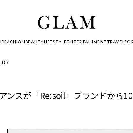
UP
FASHION
BEAUTY
LIFESTYLE
ENTERTAINMENT
TRAVEL
FO
.07
ンスが「Re:soil」ブランドから