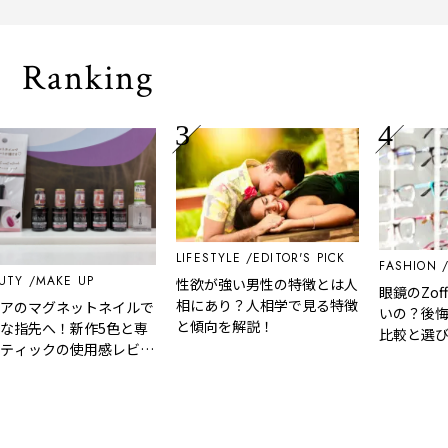
される「大人
Ranking
LIFESTYLE
EDITOR'S PICK
FASHION
EDI
MAKE UP
性欲が強い男性の特徴とは人
眼鏡のZoffと
相にあり？人相学で見る特徴
のマグネットネイルで
いの？後悔し
と傾向を解説！
指先へ！新作5色と専
比較と選び方
ィックの使用感レビュ