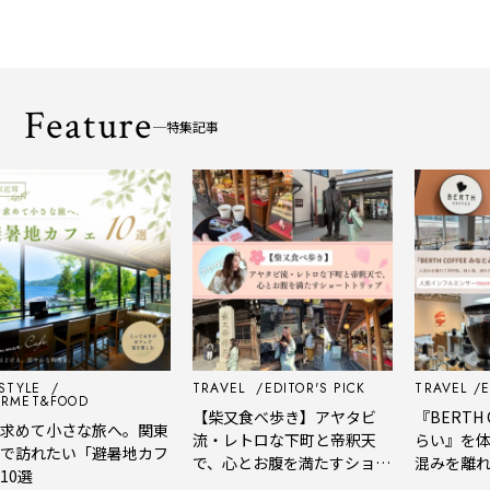
Feature
特集記事
YLE
TRAVEL
EDITOR'S PICK
TRAVEL
EDIT
ET&FOOD
【柴又食べ歩き】アヤタビ
『BERTH CO
めて小さな旅へ。関東
流・レトロな下町と帝釈天
らい』を体験
訪れたい「避暑地カフ
で、心とお腹を満たすショー
混みを離れて
選
トトリップ
風、淹れたて