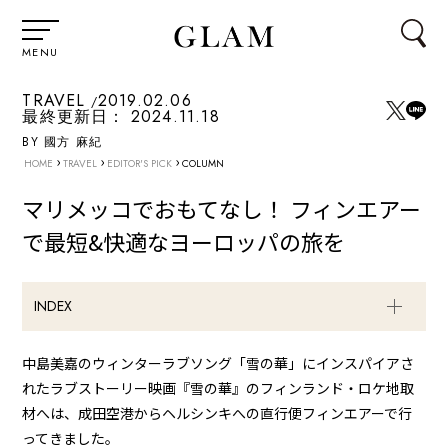
MENU
TRAVEL
2019.02.06
最終更新日：
2024.11.18
BY 國方 麻紀
›
›
›
HOME
TRAVEL
EDITOR'S PICK
COLUMN
マリメッコでおもてなし！ フィンエアー
で最短&快適なヨーロッパの旅を
INDEX
中島美嘉のウィンターラブソング「雪の華」にインスパイアさ
れたラブストーリー映画
『雪の華』のフィンランド・ロケ地取
材
へは、成田空港からヘルシンキへの直行便
フィンエアー
で行
ってきました。