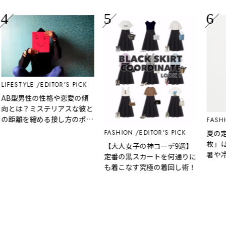
ESTYLE
EDITOR'S PICK
型男性の性格や恋愛の傾
とは？ミステリアスな彼と
距離を縮める接し方のポイ
FASHION
ト
夏の定番だ
FASHION
EDITOR'S PICK
枚」は手
【大人女子の神コーデ9選】
暑や冷房
定番の黒スカートを何通りに
の悩みを
も着こなす究極の着回し術！
『プレミ