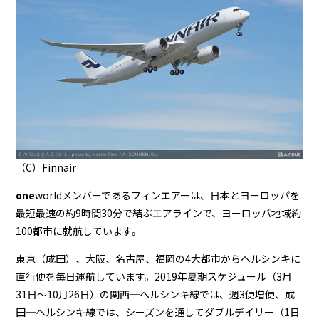
（C）Finnair
one
worldメンバーであるフィンエアーは、日本とヨーロッパを
最短最速の約9時間30分で結ぶエアラインで、ヨーロッパ地域約
100都市に就航しています。
東京（成田）、大阪、名古屋、福岡の4大都市からヘルシンキに
直行便を毎日運航しています。2019年夏期スケジュール（3月
31日～10月26日）の関西─ヘルシンキ線では、週3便増便、成
田─ヘルシンキ線では、シーズンを通してダブルデイリー（1日