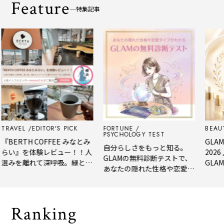
Feature
特集記事
VEL
EDITOR'S PICK
FORTUNE
BEAUTY
PSYCHOLOGY TEST
ERTH COFFEE みなとみ
GLAM BE
自分らしさをもっと知る。
い』を体験レビュー！！人
2026 
GLAMの無料診断テストで、
みを離れて深呼吸。緑と
GLAM編集
あなたの隠れた性格や恋愛タ
、淹れたてコーヒーに癒や
年上半期
イプをチェック
れる「大人の隠れ家」
メ。
Ranking