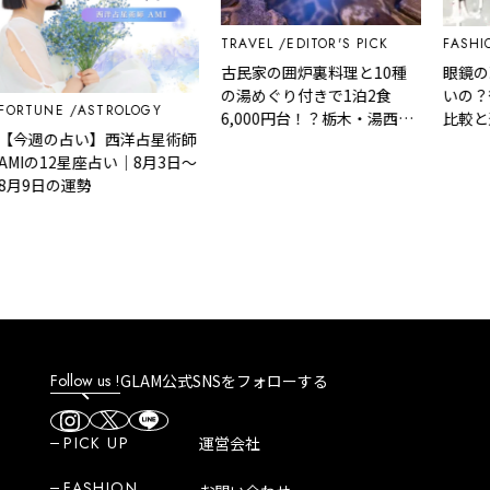
TRAVEL
EDITOR'S PICK
FASHION
古民家の囲炉裏料理と10種
眼鏡のZof
の湯めぐり付きで1泊2食
いの？後
RTUNE
ASTROLOGY
6,000円台！？栃木・湯西川
比較と選
今週の占い】西洋占星術師
温泉『桓武平氏ゆかりの宿
Iの12星座占い｜8月3日～
揚羽』で叶う秘境ステイ
9日の運勢
Follow us !
GLAM公式SNSをフォローする
PICK UP
運営会社
FASHION