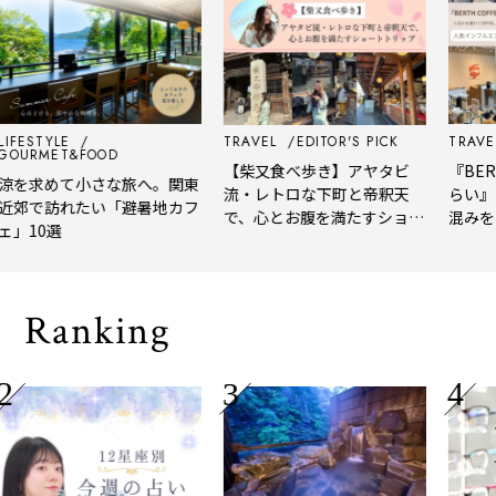
ESTYLE
TRAVEL
EDITOR'S PICK
TRAVEL
URMET&FOOD
【柴又食べ歩き】アヤタビ
『BERTH
を求めて小さな旅へ。関東
流・レトロな下町と帝釈天
らい』を
郊で訪れたい「避暑地カフ
で、心とお腹を満たすショー
混みを離
10選
トトリップ
風、淹れ
される「
Ranking