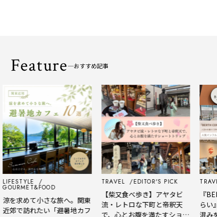
Feature
おすすめ記事
LIFESTYLE
TRAVEL
EDITOR'S PICK
TRAVE
GOURMET&FOOD
【柴又食べ歩き】アヤタビ
『BER
涼を求めて小さな旅へ。関東
流・レトロな下町と帝釈天
らい』
近郊で訪れたい「避暑地カフ
で、心とお腹を満たすショー
混みを