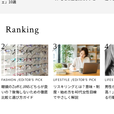
ェ」10選
トトリップ
風、淹
される
Ranking
FASHION
EDITOR'S PICK
LIFESTYLE
EDITOR'S PICK
LIFEST
眼鏡のZoffとJINSどちらが良
リスキリングとは？意味・制
男性が
いの？後悔しないための徹底
度・始め方を40代女性目線
高！」
比較と選び方ガイド
でやさしく解説
る行動