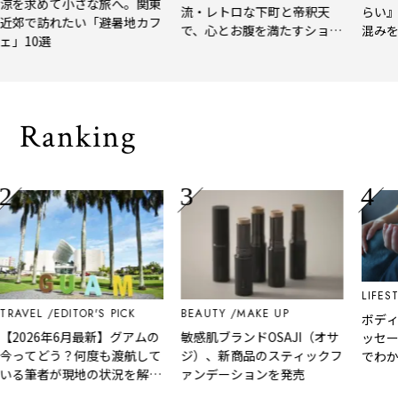
涼を求めて小さな旅へ。関東
流・レトロな下町と帝釈天
らい』
近郊で訪れたい「避暑地カフ
で、心とお腹を満たすショー
混みを
ェ」10選
トトリップ
風、淹
される
Ranking
LIFEST
TRAVEL
EDITOR'S PICK
BEAUTY
MAKE UP
ボディ
【2026年6月最新】グアムの
敏感肌ブランドOSAJI（オサ
ッセー
今ってどう？何度も渡航して
ジ）、新商品のスティックフ
でわか
いる筆者が現地の状況を解
ァンデーションを発売
情】を
説！