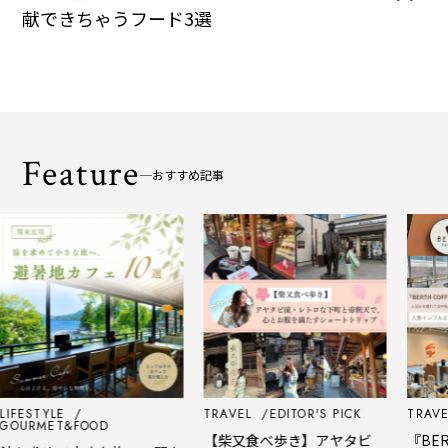
献できちゃうフード3選
Feature
おすすめ記事
LIFESTYLE
TRAVEL
EDITOR'S PICK
TRAVE
GOURMET&FOOD
【柴又食べ歩き】アヤタビ
『BER