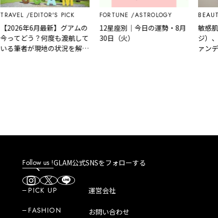
TRAVEL
EDITOR'S PICK
FORTUNE
ASTROLOGY
BEAUT
【2026年6月最新】グアムの
12星座別｜今日の運勢・8月
敏感肌
今ってどう？何度も渡航して
30日（火）
ジ）、
いる筆者が現地の状況を解
ァンデ
説！
Follow us !
GLAM公式SNSをフォローする
PICK UP
運営会社
FASHION
お問い合わせ