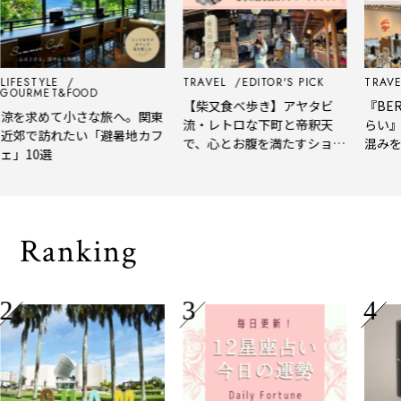
LIFESTYLE
TRAVEL
EDITOR'S PICK
TRAVE
GOURMET&FOOD
【柴又食べ歩き】アヤタビ
『BER
涼を求めて小さな旅へ。関東
流・レトロな下町と帝釈天
らい』
近郊で訪れたい「避暑地カフ
で、心とお腹を満たすショー
混みを
ェ」10選
トトリップ
風、淹
される
Ranking