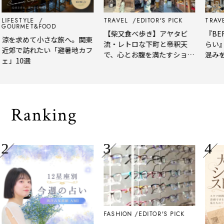
LIFESTYLE
TRAVEL
EDITOR'S PICK
TRAVE
GOURMET&FOOD
【柴又食べ歩き】アヤタビ
『BER
涼を求めて小さな旅へ。関東
流・レトロな下町と帝釈天
らい』
近郊で訪れたい「避暑地カフ
で、心とお腹を満たすショー
混みを
ェ」10選
トトリップ
風、淹
される
Ranking
FASHION
EDITOR'S PICK