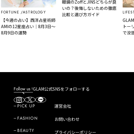
眼鏡のZoffとJINSどちらが良
いの？後悔しないための徹底
FORTUNE
ASTROLOGY
LIFEST
比較と選び方ガイド
【今週の占い】西洋占星術師
GLA
AMIの12星座占い｜8月3日～
トーリ
8月9日の運勢
で没頭
ルな裏
Follow us !
GLAM公式SNSをフォローする
PICK UP
運営会社
FASHION
お問い合わせ
BEAUTY
プライバシーポリシー