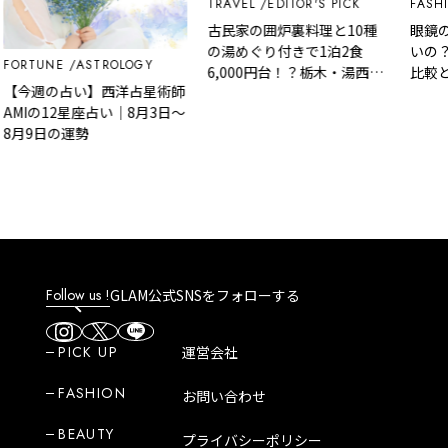
TRAVEL
EDITOR'S PICK
FASHI
古民家の囲炉裏料理と10種
眼鏡のZ
の湯めぐり付きで1泊2食
いの？
FORTUNE
ASTROLOGY
6,000円台！？栃木・湯西川
比較と
【今週の占い】西洋占星術師
温泉『桓武平氏ゆかりの宿
AMIの12星座占い｜8月3日～
揚羽』で叶う秘境ステイ
8月9日の運勢
Follow us !
GLAM公式SNSをフォローする
PICK UP
運営会社
FASHION
お問い合わせ
BEAUTY
プライバシーポリシー