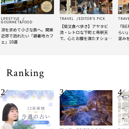
LIFESTYLE
TRAVEL
EDITOR'S PICK
TRAVE
GOURMET&FOOD
【柴又食べ歩き】アヤタビ
『BER
涼を求めて小さな旅へ。関東
流・レトロな下町と帝釈天
らい』
近郊で訪れたい「避暑地カフ
で、心とお腹を満たすショー
混みを
ェ」10選
トトリップ
風、淹
される
Ranking