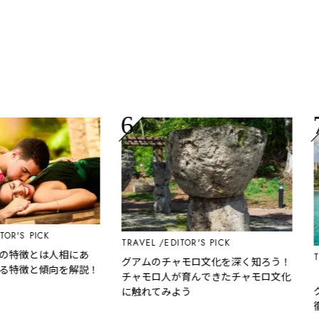
'S PICK
TRAVEL
EDITOR'S PICK
特徴とは人相にあ
TRA
グアムのチャモロ文化を深く知ろう！
特徴と傾向を解説！
【取
チャモロ人が育んできたチャモロ文化
グア
に触れてみよう
徹底