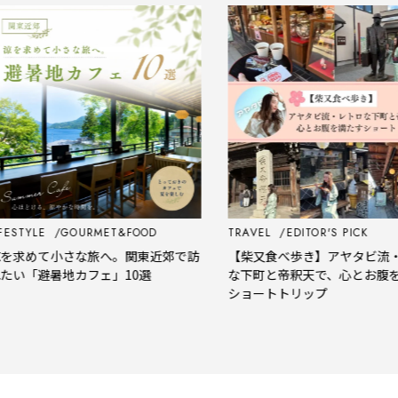
STYLE
GOURMET&FOOD
TRAVEL
EDITOR'S PICK
求めて小さな旅へ。関東近郊で訪
【柴又食べ歩き】アヤタビ流・レ
い「避暑地カフェ」10選
な下町と帝釈天で、心とお腹を満
ショートトリップ