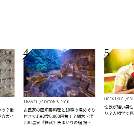
LIFESTYLE
EDITOR
TRAVEL
EDITOR'S PICK
性欲が強い男性の
の？後
古民家の囲炉裏料理と10種の湯めぐり
り？人相学で見る
ガイ
付きで1泊2食6,000円台！？栃木・湯
西川温泉『桓武平氏ゆかりの宿 揚
羽』で叶う秘境ステイ