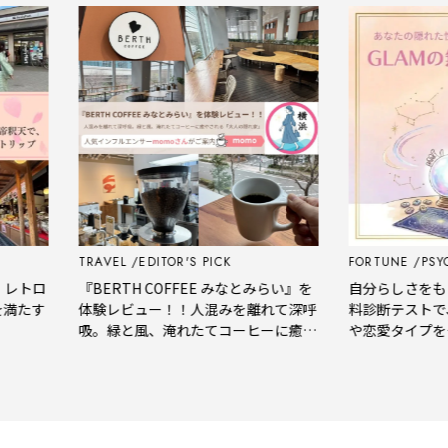
TRAVEL
EDITOR'S PICK
FORTUNE
PSYCHO
トロ
『BERTH COFFEE みなとみらい』を
自分らしさをもっと
たす
体験レビュー！！人混みを離れて深呼
料診断テストで、
吸。緑と風、淹れたてコーヒーに癒や
や恋愛タイプをチ
される「大人の隠れ家」