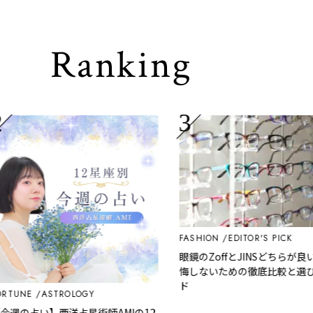
Ranking
FASHION
EDITOR'S PICK
眼鏡のZoffとJINSどちらが良い
悔しないための徹底比較と選び方
ド
UNE
ASTROLOGY
週の占い】西洋占星術師AMIの12