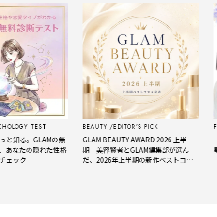
LOGY TEST
BEAUTY
EDITOR'S PICK
FOR
知る。GLAMの無
GLAM BEAUTY AWARD 2026 上半
【今
あなたの隠れた性格
期 美容賢者とGLAM編集部が選ん
星座
ェック
だ、2026年上半期の新作ベストコス
メ。