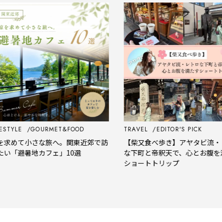
YLE
GOURMET&FOOD
TRAVEL
EDITOR'S PICK
めて小さな旅へ。関東近郊で訪
【柴又食べ歩き】アヤタビ流・レト
「避暑地カフェ」10選
な下町と帝釈天で、心とお腹を満た
ショートトリップ