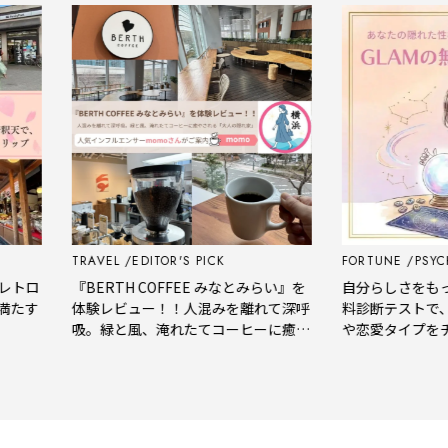
TRAVEL
EDITOR'S PICK
FORTUNE
PSYCHOL
ロ
『BERTH COFFEE みなとみらい』を
自分らしさをもっと知
す
体験レビュー！！人混みを離れて深呼
料診断テストで、あ
吸。緑と風、淹れたてコーヒーに癒や
や恋愛タイプをチェ
される「大人の隠れ家」