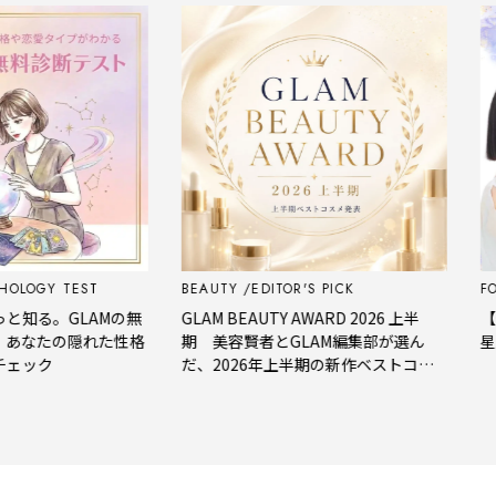
OGY TEST
BEAUTY
EDITOR'S PICK
FORT
る。GLAMの無
GLAM BEAUTY AWARD 2026 上半
【今週
なたの隠れた性格
期 美容賢者とGLAM編集部が選ん
星座占
ック
だ、2026年上半期の新作ベストコス
メ。