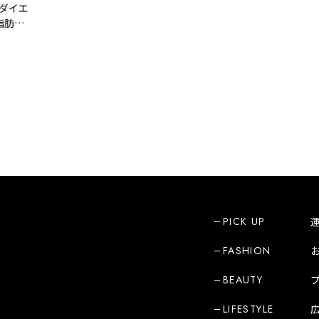
エ
燃
PICK UP
FASHION
BEAUTY
LIFESTYLE