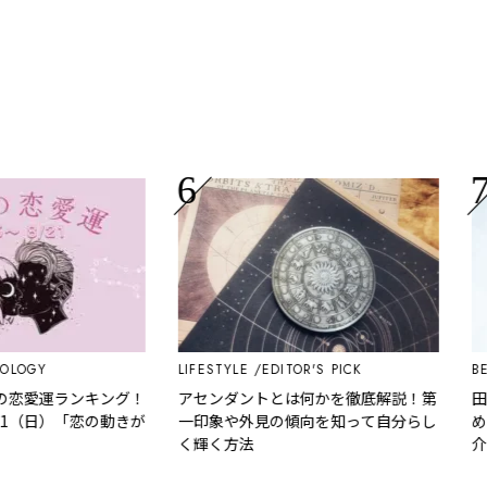
GY
LIFESTYLE
EDITOR'S PICK
BEAU
愛運ランキング！
アセンダントとは何かを徹底解説！第
田中
1（日）「恋の動きが
一印象や外見の傾向を知って自分らし
めは
く輝く方法
介