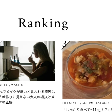
Ranking
Y
MAKE UP
でメイクが痛いと言われる原因は
作りに見えない大人の垢抜けメ
正解
LIFESTYLE
GOURMET&FOOD
「しっかり食べて−11kg！？」週末