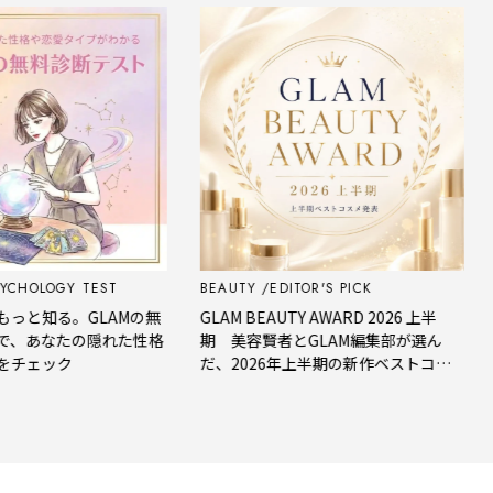
OLOGY TEST
BEAUTY
EDITOR'S PICK
FO
知る。GLAMの無
GLAM BEAUTY AWARD 2026 上半
【今
あなたの隠れた性格
期 美容賢者とGLAM編集部が選ん
星座
ェック
だ、2026年上半期の新作ベストコス
メ。