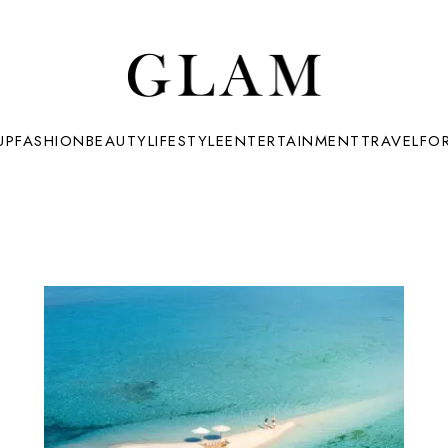
UP
FASHION
BEAUTY
LIFESTYLE
ENTERTAINMENT
TRAVEL
FO