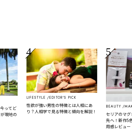
LIFESTYLE
EDITOR'S PICK
性欲が強い男性の特徴とは人相にあ
BEAUTY
MAKE U
ってど
り？人相学で見る特徴と傾向を解説！
セリアのマグネッ
現地の
先へ！新作5色と
用感レビュー