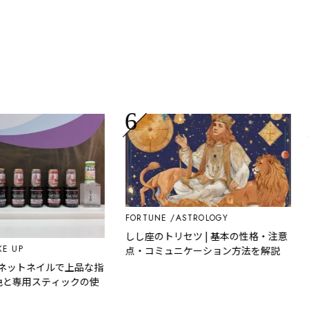
FO
FORTUNE
ASTROLOGY
【
しし座のトリセツ | 基本の性格・注意
P
そ
点・コミュニケーション方法を解説
の
トネイルで上品な指
専用スティックの使