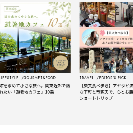
STYLE
GOURMET&FOOD
TRAVEL
EDITOR'S PICK
求めて小さな旅へ。関東近郊で訪
【柴又食べ歩き】アヤタビ流・
い「避暑地カフェ」10選
な下町と帝釈天で、心とお腹を満
ショートトリップ