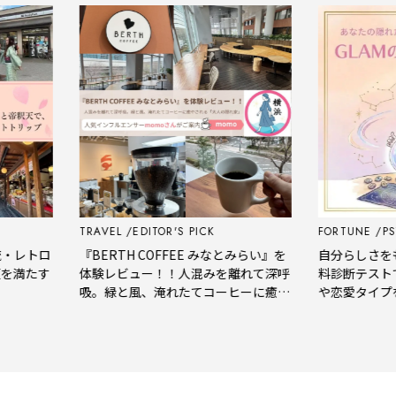
TRAVEL
EDITOR'S PICK
FORTUNE
PSYCH
レトロ
『BERTH COFFEE みなとみらい』を
自分らしさをもっと
たす
体験レビュー！！人混みを離れて深呼
料診断テストで、
吸。緑と風、淹れたてコーヒーに癒や
や恋愛タイプをチ
される「大人の隠れ家」