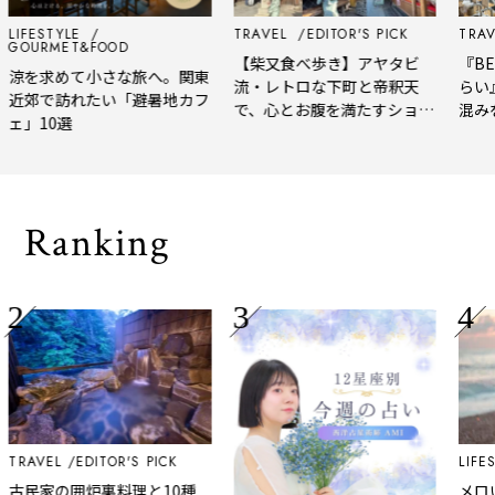
LIFESTYLE
TRAVEL
EDITOR'S PICK
TRAV
GOURMET&FOOD
【柴又食べ歩き】アヤタビ
『BE
涼を求めて小さな旅へ。関東
流・レトロな下町と帝釈天
らい
近郊で訪れたい「避暑地カフ
で、心とお腹を満たすショー
混み
ェ」10選
トトリップ
風、
され
Ranking
TRAVEL
EDITOR'S PICK
LIFES
古民家の囲炉裏料理と10種
メロ