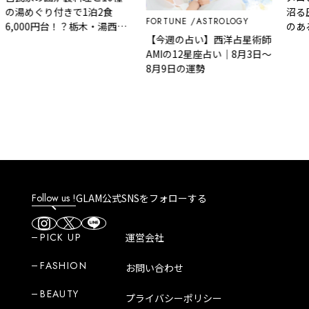
の湯めぐり付きで1泊2食
沼る
FORTUNE
ASTROLOGY
6,000円台！？栃木・湯西川
のあ
【今週の占い】西洋占星術師
温泉『桓武平氏ゆかりの宿
AMIの12星座占い｜8月3日～
揚羽』で叶う秘境ステイ
8月9日の運勢
Follow us !
GLAM公式SNSをフォローする
PICK UP
運営会社
FASHION
お問い合わせ
BEAUTY
プライバシーポリシー