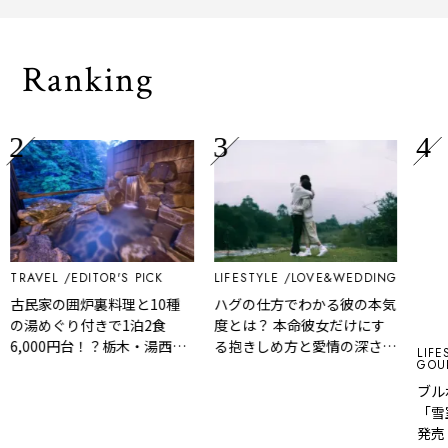
され
Ranking
TRAVEL
EDITOR'S PICK
LIFESTYLE
LOVE&WEDDING
古民家の囲炉裏料理と10種
ハグの仕方でわかる彼の本気
の湯めぐり付きで1泊2食
度とは？ 本命彼女だけにす
6,000円台！？栃木・湯西川
る抱きしめ方と愛情の深さ診
LIFE
GOU
温泉『桓武平氏ゆかりの宿
断
揚羽』で叶う秘境ステイ
ブル
「雪
発売