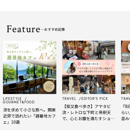
Feature
おすすめ記事
LIFESTYLE
TRAVEL
EDITOR'S PICK
TRAV
GOURMET&FOOD
【柴又食べ歩き】アヤタビ
『BE
涼を求めて小さな旅へ。関東
流・レトロな下町と帝釈天
らい
近郊で訪れたい「避暑地カフ
で、心とお腹を満たすショー
混み
ェ」10選
トトリップ
風、