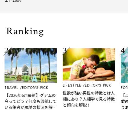
トトリップ
風、
され
Ranking
LIFESTYLE
EDITOR'S PICK
TRAVEL
EDITOR'S PICK
FOR
性欲が強い男性の特徴とは人
【2026年6月最新】グアムの
【1
相にあり？人相学で見る特徴
今ってどう？何度も渡航して
愛運
と傾向を解説！
いる筆者が現地の状況を解
りあ
説！