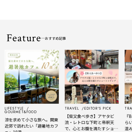
Feature
おすすめ記事
LIFESTYLE
TRAVEL
EDITOR'S PICK
TRA
GOURMET&FOOD
【柴又食べ歩き】アヤタビ
『BE
涼を求めて小さな旅へ。関東
流・レトロな下町と帝釈天
らい
近郊で訪れたい「避暑地カフ
で、心とお腹を満たすショー
混み
ェ」10選