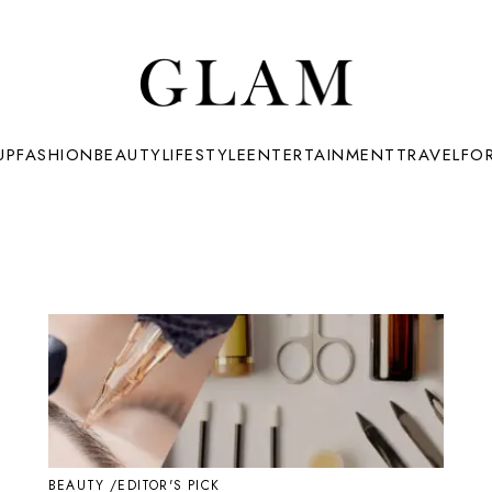
UP
FASHION
BEAUTY
LIFESTYLE
ENTERTAINMENT
TRAVEL
FO
BEAUTY
EDITOR'S PICK