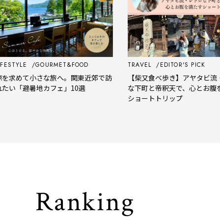
STYLE
GOURMET&FOOD
TRAVEL
EDITOR'S PICK
求めて小さな旅へ。関東近郊で訪
【柴又食べ歩き】アヤタビ流・レ
い「避暑地カフェ」10選
な下町と帝釈天で、心とお腹を満
ショートトリップ
Ranking