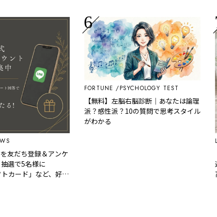
FORTUNE
PSYCHOLOGY TEST
【無料】左脳右脳診断｜あなたは論理
派？感性派？10の質問で思考スタイル
がわかる
LIFE
を友だち登録＆アンケ
【1
選で5名様に
選！
トカード」など、好き
高見
フトをプレゼント！
ー