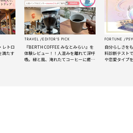
TRAVEL
EDITOR'S PICK
FORTUNE
PSYCH
トロ
『BERTH COFFEE みなとみらい』を
自分らしさをもっと
たす
体験レビュー！！人混みを離れて深呼
料診断テストで、
吸。緑と風、淹れたてコーヒーに癒や
や恋愛タイプをチ
される「大人の隠れ家」