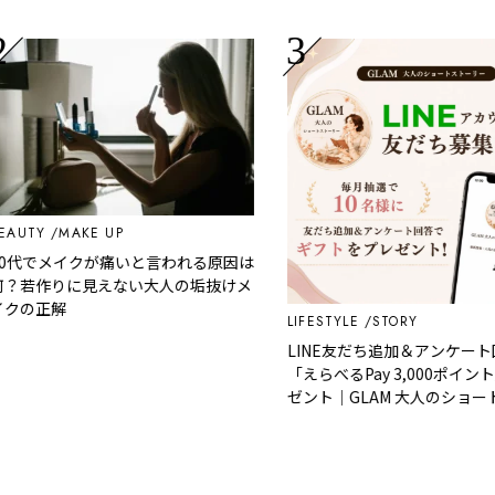
TY
MAKE UP
代でメイクが痛いと言われる原因は
若作りに見えない大人の垢抜けメ
の正解
LIFESTYLE
STORY
LINE友だち追加＆アンケート回
「えらべるPay 3,000ポイント」
ゼント｜GLAM 大人のショートス
リー