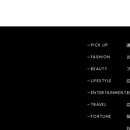
PICK UP
FASHION
BEAUTY
LIFESTYLE
ENTERTAINMENT
TRAVEL
FORTUNE
P