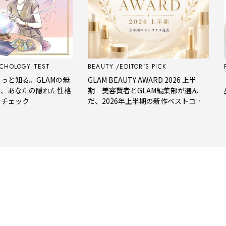
OLOGY TEST
BEAUTY
EDITOR'S PICK
FOR
知る。GLAMの無
GLAM BEAUTY AWARD 2026 上半
【今
あなたの隠れた性格
期 美容賢者とGLAM編集部が選ん
星座
ェック
だ、2026年上半期の新作ベストコス
メ。