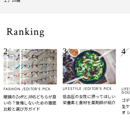
トトリップ
風、
され
Ranking
LIFESTYLE
EDITOR'S PICK
FASHION
EDITOR'S PICK
LIFE
GOU
低血圧の女性に摂ってほしい
眼鏡のZoffとJINSどちらが良
ゴデ
栄養素と食材を薬剤師が紹介
いの？後悔しないための徹底
生ケ
比較と選び方ガイド
オ 
売！