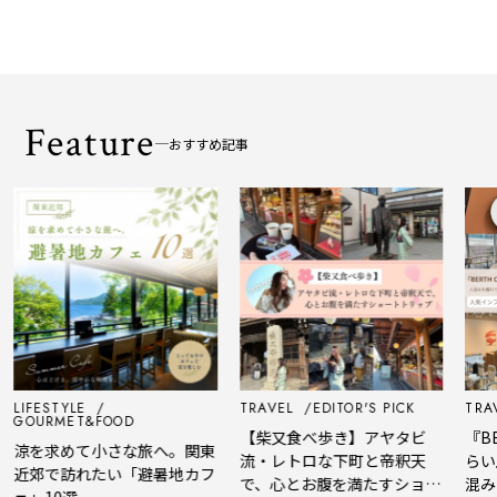
Feature
おすすめ記事
LIFESTYLE
TRAVEL
EDITOR'S PICK
TRAV
GOURMET&FOOD
【柴又食べ歩き】アヤタビ
『BE
涼を求めて小さな旅へ。関東
流・レトロな下町と帝釈天
らい
近郊で訪れたい「避暑地カフ
で、心とお腹を満たすショー
混み
ェ」10選