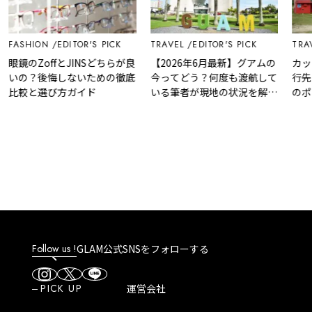
FASHION
EDITOR'S PICK
TRAVEL
EDITOR'S PICK
TRAVE
眼鏡のZoffとJINSどちらが良
【2026年6月最新】グアムの
カップ
いの？後悔しないための徹底
今ってどう？何度も渡航して
行先1
比較と選び方ガイド
いる筆者が現地の状況を解
のポイ
説！
Follow us !
GLAM公式SNSをフォローする
PICK UP
運営会社