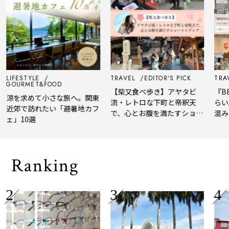
LIFESTYLE
TRAVEL
EDITOR'S PICK
TRAVE
GOURMET&FOOD
【柴又食べ歩き】アヤタビ
『BER
涼を求めて小さな旅へ。関東
流・レトロな下町と帝釈天
らい』
近郊で訪れたい「避暑地カフ
で、心とお腹を満たすショー
混みを
ェ」10選
トトリップ
風、淹
される
Ranking