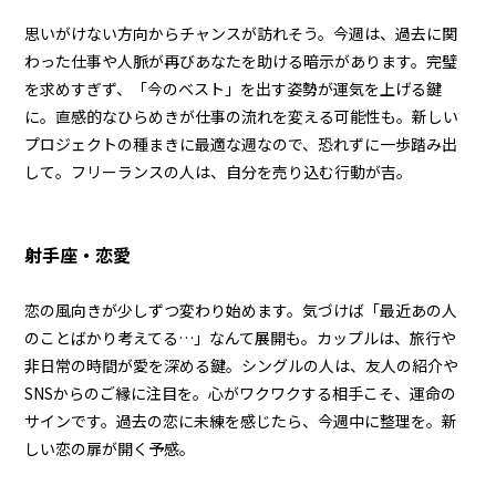
思いがけない方向からチャンスが訪れそう。今週は、過去に関
わった仕事や人脈が再びあなたを助ける暗示があります。完璧
を求めすぎず、「今のベスト」を出す姿勢が運気を上げる鍵
に。直感的なひらめきが仕事の流れを変える可能性も。新しい
プロジェクトの種まきに最適な週なので、恐れずに一歩踏み出
して。フリーランスの人は、自分を売り込む行動が吉。
射手座・恋愛
恋の風向きが少しずつ変わり始めます。気づけば「最近あの人
のことばかり考えてる…」なんて展開も。カップルは、旅行や
非日常の時間が愛を深める鍵。シングルの人は、友人の紹介や
SNSからのご縁に注目を。心がワクワクする相手こそ、運命の
サインです。過去の恋に未練を感じたら、今週中に整理を。新
しい恋の扉が開く予感。