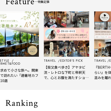
Feature
特集記事
TYLE
TRAVEL
EDITOR'S PICK
TRAVEL
EDI
MET&FOOD
【柴又食べ歩き】アヤタビ
『BERTH C
めて小さな旅へ。関東
流・レトロな下町と帝釈天
らい』を体験
訪れたい「避暑地カフ
で、心とお腹を満たすショー
混みを離れて
0選
トトリップ
風、淹れたて
される「大人
Ranking