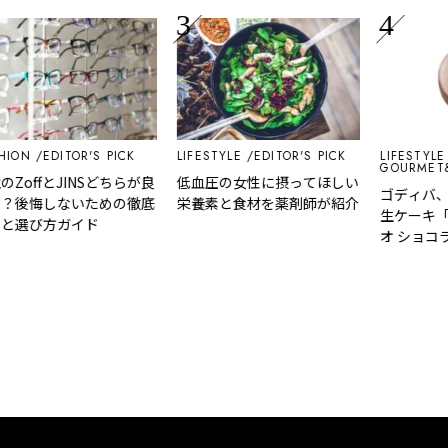
LIFESTYLE
EDITOR'S PICK
ON
EDITOR'S PICK
LIFESTYLE
GOURMET&F
低血圧の女性に摂ってほしい
offとJINSどちらが良
ゴディバ、ク
栄養素と食材を薬剤師が紹介
後悔しないための徹底
生ケーキ「ゴ
選び方ガイド
オ ショコラ 
売！