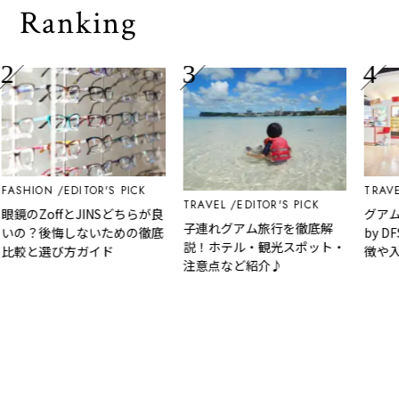
Ranking
ASHION
EDITOR'S PICK
TRAVEL
TRAVEL
EDITOR'S PICK
鏡のZoffとJINSどちらが良
グアムの
子連れグアム旅行を徹底解
の？後悔しないための徹底
by D
説！ホテル・観光スポット・
較と選び方ガイド
徴や入
注意点など紹介♪
方法な