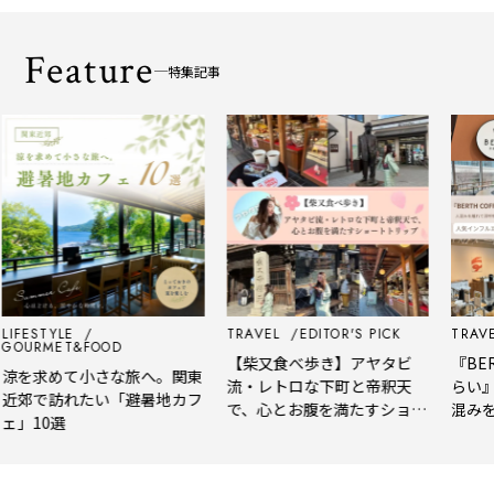
Feature
特集記事
IFESTYLE
TRAVEL
EDITOR'S PICK
TRAVEL
OURMET&FOOD
【柴又食べ歩き】アヤタビ
『BERT
を求めて小さな旅へ。関東
流・レトロな下町と帝釈天
らい』
郊で訪れたい「避暑地カフ
で、心とお腹を満たすショー
混みを
」10選
トトリップ
風、淹
される