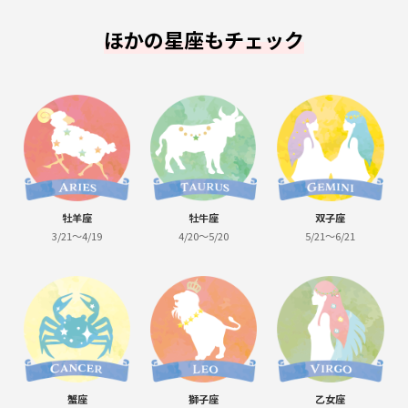
ほかの星座もチェック
牡羊座
牡牛座
双子座
3/21～4/19
4/20～5/20
5/21～6/21
蟹座
獅子座
乙女座