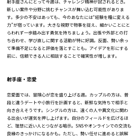
射手座さんにとって今週は、チャレンジ精神が試されるとき。
新しい案件や分野に挑むチャンスが舞い込む可能性がありま
す。多少の不安はあっても、今のあなたには“経験を糧に変える
力”が宿っています。大きな視野で物事を捉え、細かいことにと
らわれず一歩踏み出す勇気を持ちましょう。出張や外部との打
ち合わせ、学び直しに関する活動が特に好調。反面、勢い余っ
て準備不足になると評価を落とすことも。アイデアを形にする
前に、信頼できる人に相談することで確実性が増します。
射手座・恋愛
恋愛面では、冒険心が恋を盛り上げる週。カップルの方は、普
段と違うデートや小旅行を計画すると、新鮮な気持ちで相手と
向き合えそうです。シングルの方は、遠くの人や異文化に関わ
る出会いが運気を押し上げます。自分のフィールドを広げるほ
ど、理想に近い人とつながる暗示。SNSやオンラインでの交流も
良縁のきっかけになるかも。ただし、勢い任せに進めると誤解