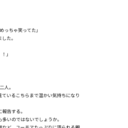
」
がめっちゃ笑ってた」
ました。
！！」
二人。
見ているこちらまで温かい気持ちになり
に報告する。
も多いのではないでしょうか。
面など、ユーモアたっぷりに語られる親