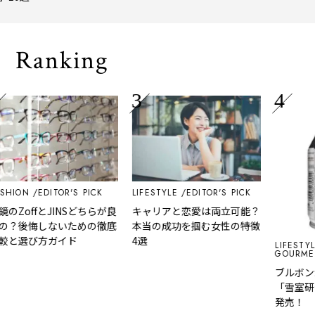
トトリップ
風、淹れた
される「大
Ranking
HION
EDITOR'S PICK
LIFESTYLE
EDITOR'S PICK
のZoffとJINSどちらが良
キャリアと恋愛は両立可能？
？後悔しないための徹底
本当の成功を掴む女性の特徴
と選び方ガイド
4選
LIFESTYLE
GOURMET
ブルボンが
「雪室研ぎ
発売！