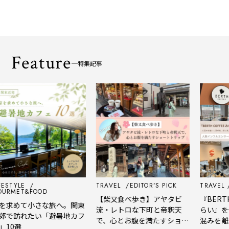
Feature
特集記事
ESTYLE
TRAVEL
EDITOR'S PICK
TRAVEL
E
RMET&FOOD
【柴又食べ歩き】アヤタビ
『BERTH 
求めて小さな旅へ。関東
流・レトロな下町と帝釈天
らい』を体
で訪れたい「避暑地カフ
で、心とお腹を満たすショー
混みを離れ
10選