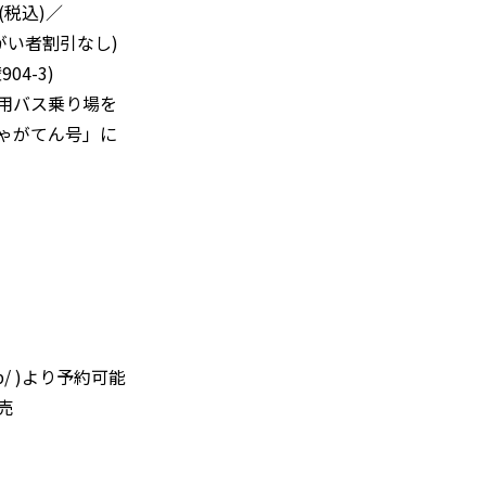
(税込)／
者割引なし)
4-3)
バス乗り場を
がてん号」に
p/
)より予約可能
売