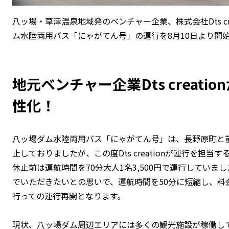
八ッ場・草津温泉地域発のベンチャー企業、株式会社Dts cr
ム水陸両用バス「にゃがてん号」の運行を8月10日より開
地元ベンチャー企業Dts creat
性化！
八ッ場ダム水陸両用バス「にゃがてん号」は、長野原町と
止しておりましたが、この度Dts creationが運行を担当
休止前は運航時間を70分大人1名3,500円で運行してい
でいただきたいとの思いで、運航時間を50分に短縮し、料金
行っての運行再開となります。
現状、八ッ場ダム周辺エリアには多くの観光施設が稼働し