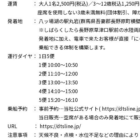
運賃 ： 大人1名2,500円(税込)／3～12歳税込1,250円
座席を使用しない3歳未満無料(団体割引、障がい
発着地 ： 八ッ場湖の駅丸岩(群馬県吾妻郡長野原町横壁90
※しばらくしたら長野原草津口駅前の水陸両用
発着地に加え、電車で来たお客様が直接「にゃ
乗船できる体制を構築します。
運行ダイヤ： 1日5便
1便 10:00～10:50
2便 11:10～12:00
3便 13:00～13:50
4便 14:10～15:00
5便 15:20～16:10
乗船予約 ： 事前予約…当社公式サイト(
https://dtsline.j
当日販売…空席がある場合のみ発着地にて販
URL ：
https://dtsline.jp/
注意事項 ： 天候不良・点検・水位不足などの理由により