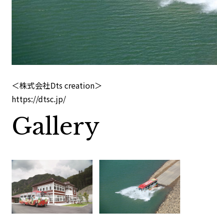
＜株式会社Dts creation＞
https://dtsc.jp/
Gallery