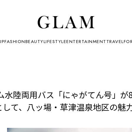
UP
FASHION
BEAUTY
LIFESTYLE
ENTERTAINMENT
TRAVEL
FO
水陸両用バス「にゃがてん号」が8月
ャーとして、八ッ場・草津温泉地区の魅