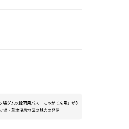
ッ場ダム水陸両用バス「にゃがてん号」が8
て、八ッ場・草津温泉地区の魅力の発信