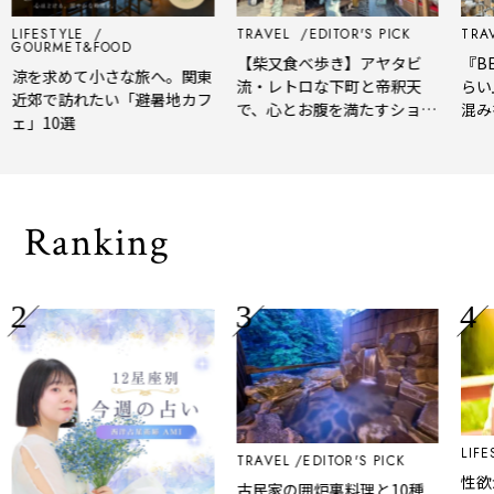
LIFESTYLE
TRAVEL
EDITOR'S PICK
TRAV
GOURMET&FOOD
【柴又食べ歩き】アヤタビ
『BE
涼を求めて小さな旅へ。関東
流・レトロな下町と帝釈天
らい
近郊で訪れたい「避暑地カフ
で、心とお腹を満たすショー
混み
ェ」10選
トトリップ
風、
され
Ranking
LIFES
TRAVEL
EDITOR'S PICK
性欲
古民家の囲炉裏料理と10種