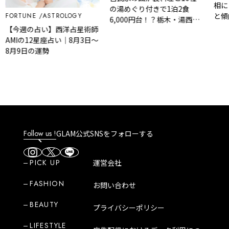
相に
の湯めぐり付きで1泊2食
と傾
FORTUNE
ASTROLOGY
6,000円台！？栃木・湯西川
【今週の占い】西洋占星術師
温泉『桓武平氏ゆかりの宿
AMIの12星座占い｜8月3日～
揚羽』で叶う秘境ステイ
8月9日の運勢
Follow us !
GLAM公式SNSをフォローする
PICK UP
運営会社
FASHION
お問い合わせ
BEAUTY
プライバシーポリシー
LIFESTYLE