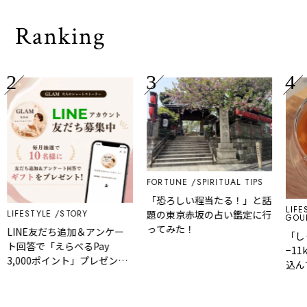
Ranking
FORTUNE
SPIRITUAL TIPS
「恐ろしい程当たる！」と話
LIFES
LIFESTYLE
STORY
題の東京赤坂の占い鑑定に行
GOUR
ってみた！
LINE友だち追加＆アンケー
「し
ト回答で「えらべるPay
−11
3,000ポイント」プレゼント
込ん
｜GLAM 大人のショートスト
ット
ーリー
の脂