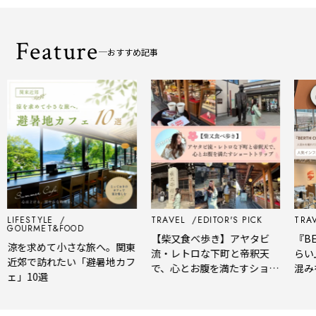
Feature
おすすめ記事
LIFESTYLE
TRAVEL
EDITOR'S PICK
TRAV
GOURMET&FOOD
【柴又食べ歩き】アヤタビ
『BE
涼を求めて小さな旅へ。関東
流・レトロな下町と帝釈天
らい
近郊で訪れたい「避暑地カフ
で、心とお腹を満たすショー
混み
ェ」10選
トトリップ
風、
され