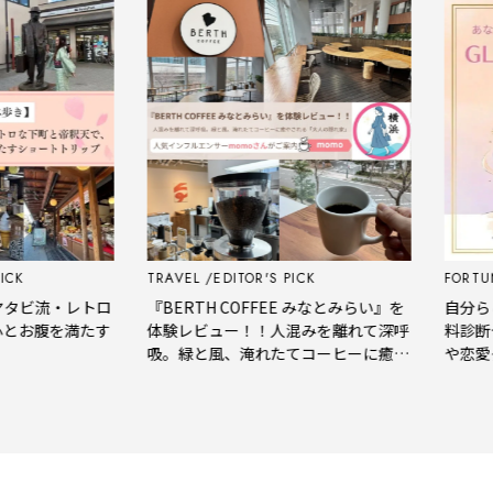
TRAVEL
EDITOR'S PICK
FORTUNE
ビ流・レトロ
『BERTH COFFEE みなとみらい』を
自分らしさ
お腹を満たす
体験レビュー！！人混みを離れて深呼
料診断テス
吸。緑と風、淹れたてコーヒーに癒や
や恋愛タイ
される「大人の隠れ家」