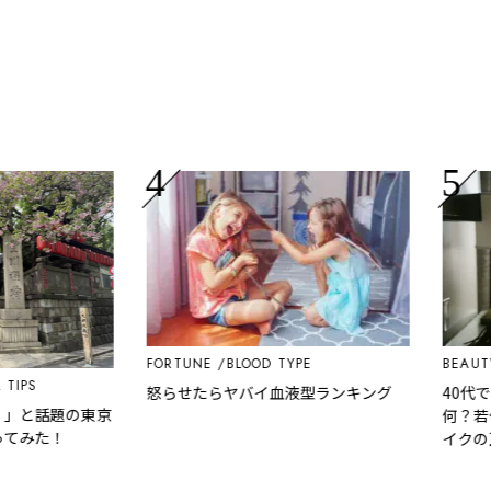
FORTUNE
BLOOD TYPE
BEAUTY
PS
怒らせたらヤバイ血液型ランキング
40代でメ
と話題の東京
何？若作り
みた！
イクの正解